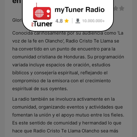
en vivo
Gloria a Cristo El Fin Viene
Conocida cariñosamente por su audiencia como 'La
voz de la fe en Olancho', Radio Cristo Te Llama se
ha convertido en un punto de encuentro para la
comunidad cristiana de Honduras. Su programación
variada incluye espacios de oración, estudios
bíblicos y consejería espiritual, reflejando el
compromiso de la emisora con el crecimiento
espiritual de sus oyentes.
La radio también se involucra activamente en la
comunidad, organizando eventos y actividades que
fomentan la unión y el apoyo mutuo entre los fieles.
Es este sentido de comunidad y hermandad lo que
hace que Radio Cristo Te Llama Olancho sea más