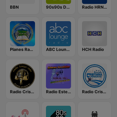
BBN
90s90s Dance
Radio HRN 92.9 FM
Planes Radio Getsemani
ABC Lounge Jazz
HCH Radio
Radio Cristiana Larga Vida Texas
Radio Estereo Bendicion HN
Radio Cristiana Honduras