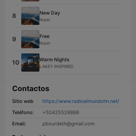
New Day
8
Ikson
Free
9
Ikson
Warm Nights
10
LAKEY INSPIRED
Contactos
Sitio web
https://www.radioelmundohn.net/
Teléfono:
+50425528866
Email:
pbourdeth@gmail.com