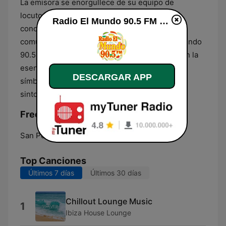
La emisora se enorgullece de su equipo de
locutores y DJ's, quienes con su carisma y
Radio El Mundo 90.5 FM en vivo
conocimiento crean una conexión única con la
comunidad. A través de sus ondas, Radio El Mundo
90.5 FM no solo transmite música, sino también la
esencia de Honduras, convirtiéndose en un
DESCARGAR APP
símbolo de identidad nacional para los que la
sintonizan día a día.
Frecuencias Radio El Mundo 90.5 FM:
San Pedro Sula:
90.5 FM
Top Canciones
Últimos 7 días
Últimos 30 días
Chillout Lounge Music
1
Ibiza House Lounge