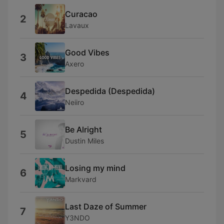
Curacao
2
Lavaux
Good Vibes
3
Axero
Despedida (Despedida)
4
Neiiro
Be Alright
5
Dustin Miles
Losing my mind
6
Markvard
Last Daze of Summer
7
Y3NDO