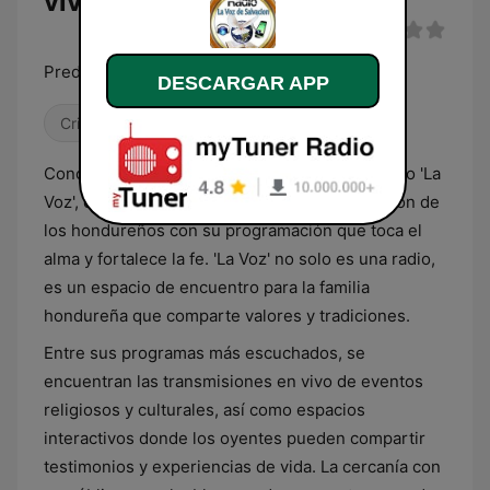
vivo
Predicando el Evangelio completo
DESCARGAR APP
Cristiana
Gospel
Conocida cariñosamente por su audiencia como 'La
Voz', esta emisora se ha arraigado en el corazón de
los hondureños con su programación que toca el
alma y fortalece la fe. 'La Voz' no solo es una radio,
es un espacio de encuentro para la familia
hondureña que comparte valores y tradiciones.
Entre sus programas más escuchados, se
encuentran las transmisiones en vivo de eventos
religiosos y culturales, así como espacios
interactivos donde los oyentes pueden compartir
testimonios y experiencias de vida. La cercanía con