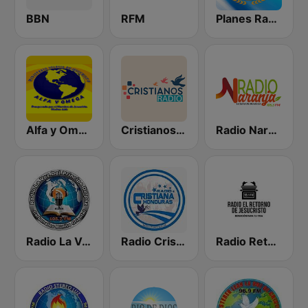
BBN
RFM
Planes Radio Getsemani
Alfa y Omega en Vivo
Cristianos Radio
Radio Naranja Sonaguera
Radio La Voz Del Principe De Paz Hn
Radio Cristiana Honduras
Radio Retorno De Jesucristo