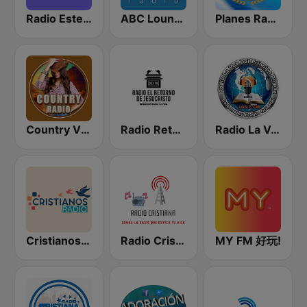
Radio Estereo Bendicion HN
ABC Lounge Jazz
Planes Radio Getsemani
Country Vibes
Radio Retorno De Jesucristo
Radio La Voz Del Principe De Paz Hn
Cristianos Radio
Radio Cristiana Internacional
MY FM 好玩!