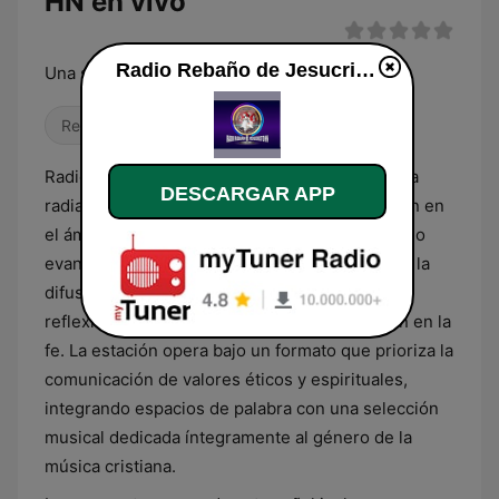
HN en vivo
Radio Rebaño de Jesucristo HN en vivo
Una señal que te bendice
Religioso & Espiritualidad
Radio Rebaño de Jesucristo HN es una emisora
DESCARGAR APP
radial de Honduras que centra su programación en
el ámbito religioso y espiritual de corte cristiano
evangélico. Su contenido principal consiste en la
difusión de enseñanzas bíblicas, mensajes de
reflexión y doctrinas orientadas a la formación en la
fe. La estación opera bajo un formato que prioriza la
comunicación de valores éticos y espirituales,
integrando espacios de palabra con una selección
musical dedicada íntegramente al género de la
música cristiana.