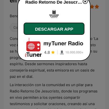
en vivo
Radio Retorno De Jesucristo en vivo
Bendición para tu vida
Contemporánea para adultos
DESCARGAR APP
Conocida cariñosamente por su audiencia como 'La
voz de la esperanza', Radio Retorno De Jesucristo
se ha ganado el corazón de los hondureños con su
programación que toca el alma y fortalece el
espíritu. Desde sermones inspiradores hasta
consejería espiritual, esta emisora es un oasis de
paz en el dial.
La interacción con la comunidad es un pilar para
Radio Retorno De Jesucristo, donde los programas
en vivo permiten a los oyentes compartir
testimonios y solicitar oraciones, creando así una