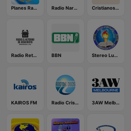
Planes Radio Getsemani
Radio Naranja Sonaguera
Cristianos Radio
Radio Retorno De Jesucristo
BBN
Stereo Luz Descombros
KAIROS FM
Radio Cristiana Rio de Dios
3AW Melbourne