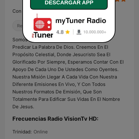
DESCARGAR APP
Con cobertura celestial
Religioso & Espiritualidad
Somos Una Estación Con Un Único Interés,
Predicar La Palabra De Dios. Creemos En El
Propósito Celestial, Donde Jesucristo Sea El
Glorificado Por Siempre, Esperamos Contar Con El
Apoyo De Cada Uno De Ustedes Como Oyentes.
Nuestra Misión Llegar A Cada Vida Con Nuestra
Diferente Emisiones En Vivo, Y Con Todos
Nuestros Formatos De Emisión, Que Son
Totalmente Para Edificar Sus Vidas En El Nombre
De Jesus.
Frecuencias Radio VisionTv HD:
Trinidad:
Online