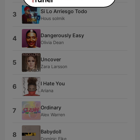
Si Lo Arriesgo Todo
3
Hous solmik
Dangerously Easy
4
Olivia Dean
Uncover
5
Zara Larsson
I Hate You
6
Ariana
Ordinary
7
Alex Warren
Babydoll
8
Dominic Fike