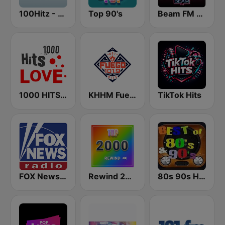
100Hitz - Hot Hitz
Top 90's
Beam FM - Adult Hits
1000 HITS Love
KHHM Fuego 101.9
TikTok Hits
FOX News Radio
Rewind 2000's
80s 90s Hits Radio