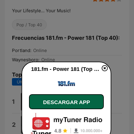
Your Lifestyle... Your Music!
Pop / Top 40
Frecuencias 181.fm - Power 181 (Top 40):
Portland:
Online
Waynesboro:
Online
181.fm - Power 181 (Top 40) en vivo
Top Canciones
Últimos 7 días
Últimos 30 días
Jennie Jennie - Jennie Jennie
1
DESCARGAR APP
Fredi
Midnight Sun
2
Petter Larsson