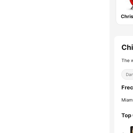
Chri
Chi
The w
Dan
Frec
Miami
Top