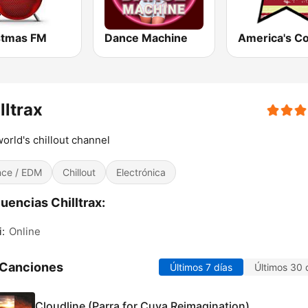
stmas FM
Dance Machine
lltrax
orld's chillout channel
ce / EDM
Chillout
Electrónica
uencias Chilltrax:
:
Online
 Canciones
Últimos 7 días
Últimos 30 
Cloudline (Parra for Cuva Reimagination)