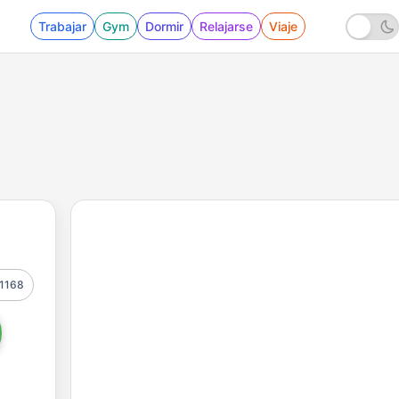
Trabajar
Gym
Dormir
Relajarse
Viaje
1168