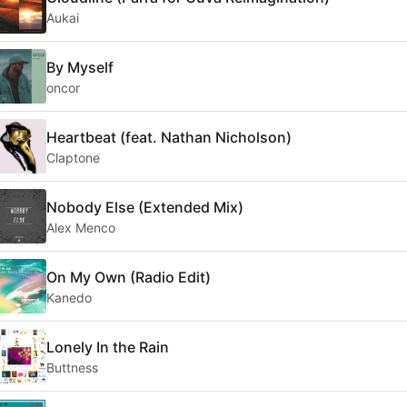
Aukai
By Myself
oncor
Heartbeat (feat. Nathan Nicholson)
Claptone
Nobody Else (Extended Mix)
Alex Menco
On My Own (Radio Edit)
Kanedo
Lonely In the Rain
Buttness