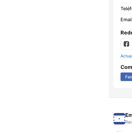
Telé
Email
Rede
Actua
Comp
Fa
Em
Rad