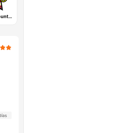
America's Country
días