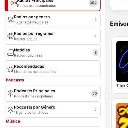
Radios Principales
354
Radios más escuchadas
Radios por género
15 géneros musicales
Emisor
Radios por regiones
Radios locales
Noticias
8
Radios noticiosas
Recomendadas
Lista de las mejores radios
Podcasts
Podcasts Principales
50
Podcasts más populares
Podcasts por Género
18 géneros temáticos
Música