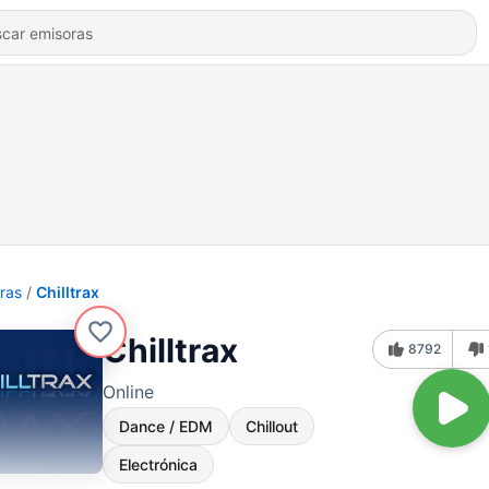
ras
Chilltrax
Chilltrax
8792
Online
Dance / EDM
Chillout
Electrónica