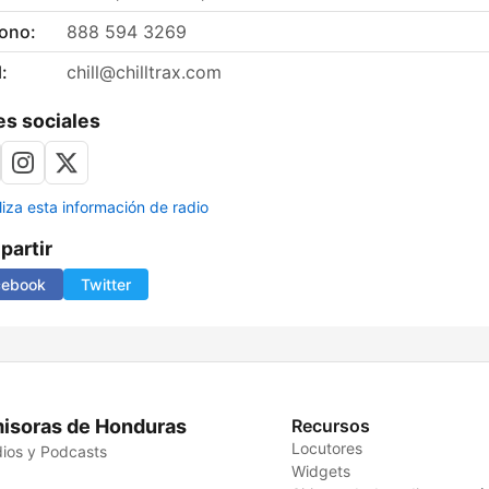
fono:
888 594 3269
:
chill@chilltrax.com
s sociales
liza esta información de radio
artir
cebook
Twitter
isoras de Honduras
Recursos
Locutores
ios y Podcasts
Widgets