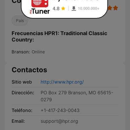
Country
País
Frecuencias HPR1: Traditional Classic
Country:
Branson:
Online
Contactos
Sitio web
http://www.hpr.org/
Dirección:
PO Box 279 Branson, MO 65615-
0279
Teléfono:
+1-417-243-0043
Email:
support@hpr.org