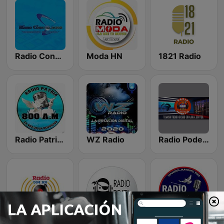
Radio Constelacion 101.9 FM
Moda HN
1821 Radio
Radio Patria Honduras
WZ Radio
Radio Poder y Fe Choloma
Radio 504 HN
Radio Pirata Online
Radio La Voz De Cristo Tepusteca