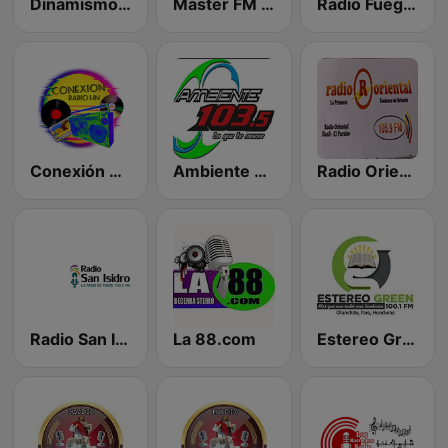
Dinamismo Stereo
Master FM Honduras
Radio Fuego Pentecostés
Conexión Radio HN
Ambiente FM
Radio Oriental
Radio San Isidro 105.1 FM
La 88.com
Estereo Green Olanchito 100.1 FM