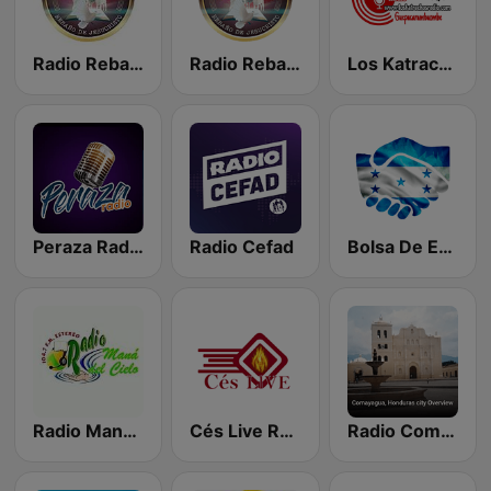
Radio Rebaño de Jesucristo
Radio Rebaño De Jesucristo
Los Katrachos Radio
Peraza Radio
Radio Cefad
Bolsa De Empleos Honduras
Radio Maná del Cielo Olanchito
Cés Live Radio
Radio Comayagua FM