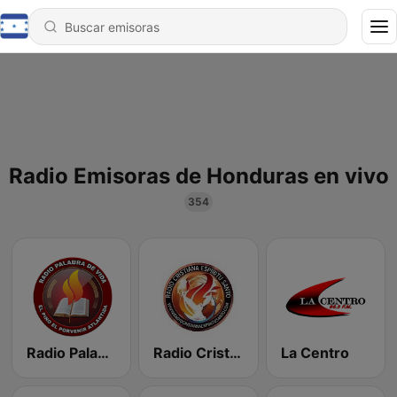
Radio Emisoras de Honduras en vivo
354
Radio Palabra De Vida La Ceiba
Radio Cristiana Espiritu Santo
La Centro