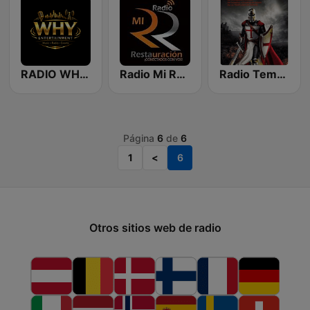
RADIO WHY ENTERTAINMENT
Radio Mi Restauración
Radio Templaria
Página
6
de
6
1
<
6
Otros sitios web de radio