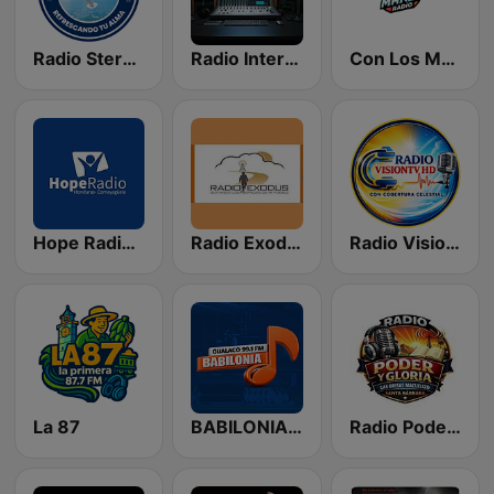
Radio Stereo El Agua Cristalina Olanchito
Radio Internacional La Hondureña
Con Los Manes
Hope Radio Honduras Comayaguela
Radio Exodus Honduras
Radio VisionTv HD
La 87
BABILONIA FM 99.1
Radio Poder y Gloria