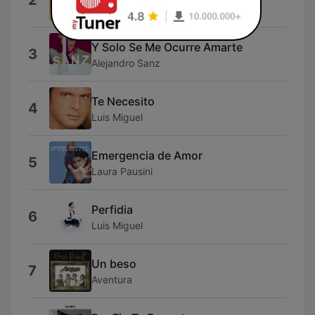
2
Ricardo Montaner
Y Solo Se Me Ocurre Amarte
3
Alejandro Sanz
Te Necesito
4
Luis Miguel
Emergencia de Amor
5
Laura Pausini
Perfidia
6
Luis Miguel
Un beso
7
Aventura