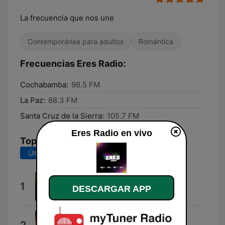
La frecuencia que nos une
Contemporánea para adultos
Romántica
Frecuencias Eres Radio:
Cochabamba:
98.5 FM
La Paz:
88.3 FM
Santa Cruz de la Sierra:
105.7 FM
Eres Radio en vivo
Top Canciones
Últimos 7 días
Últimos 30 días
Disfruto
1
DESCARGAR APP
Yami Safdie
Si Tuviera Que Elegir