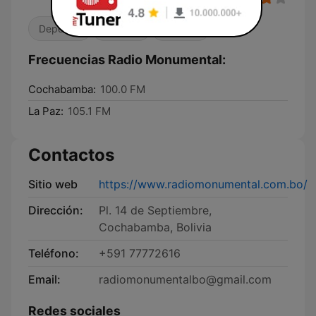
Deportes
Años 80
Años 90
Frecuencias Radio Monumental:
Cochabamba:
100.0 FM
La Paz:
105.1 FM
Contactos
Sitio web
https://www.radiomonumental.com.bo/
Dirección:
Pl. 14 de Septiembre,
Cochabamba, Bolivia
Teléfono:
+591 77772616
Email:
radiomonumentalbo@gmail.com
Redes sociales