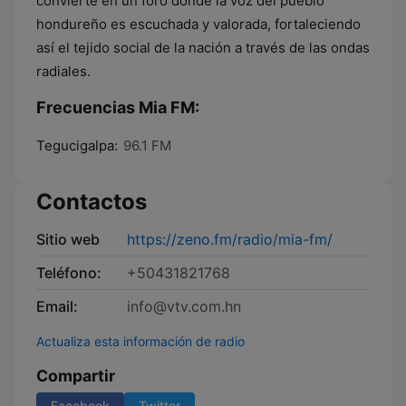
convierte en un foro donde la voz del pueblo
hondureño es escuchada y valorada, fortaleciendo
así el tejido social de la nación a través de las ondas
radiales.
Frecuencias Mia FM:
Tegucigalpa:
96.1 FM
Contactos
Sitio web
https://zeno.fm/radio/mia-fm/
Teléfono:
+50431821768
Email:
info@vtv.com.hn
Actualiza esta información de radio
Compartir
Facebook
Twitter