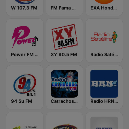
W 107.3 FM
FM Fama 97.7
EXA Honduras
Power FM Honduras
XY 90.5 FM
Radio Satélite
94 Su FM
Catrachos FM
Radio HRN 92.9 FM