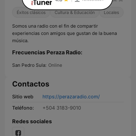
Éxitos clásicos
Cultura & Educación
Locales
Somos una radio con el fin de compartir
experiencias con amigos que gustan de la buena
música.
Frecuencias Peraza Radio:
San Pedro Sula:
Online
Contactos
Sitio web
https://perazaradio.com/
Teléfono:
+504 3183-9010
Redes sociales