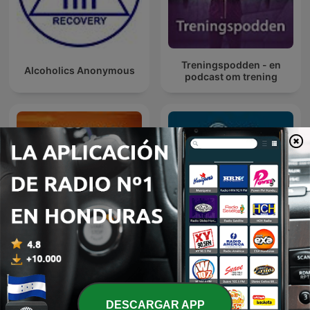
Treningspodden - en
Alcoholics Anonymous
podcast om trening
Meditación Guiada
HCH Talks
DESCARGAR APP