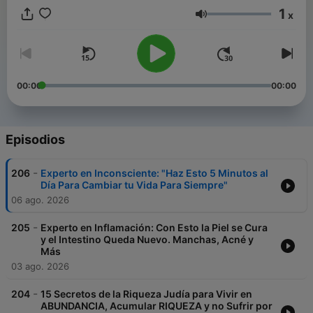
que se destacan en sus áreas de especialidad y que han
1
x
logrado hacerlo “A lo Grande”.
Volumen
00:00
00:00
Episodios
-
206
Experto en Inconsciente: "Haz Esto 5 Minutos al
Día Para Cambiar tu Vida Para Siempre"
06 ago. 2026
-
205
Experto en Inflamación: Con Esto la Piel se Cura
y el Intestino Queda Nuevo. Manchas, Acné y
Más
03 ago. 2026
-
204
15 Secretos de la Riqueza Judía para Vivir en
ABUNDANCIA, Acumular RIQUEZA y no Sufrir por