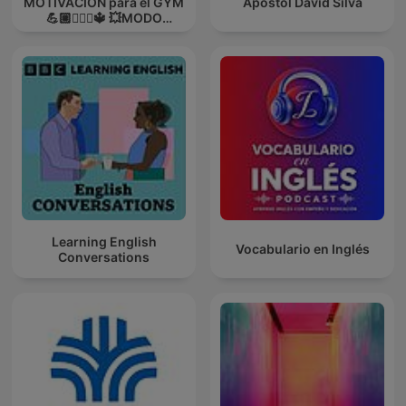
MOTIVACIÓN para el GYM
Apóstol David Silva
💪🏼🏋🏻‍♀🔱 💥MODO
GUERRA💥
Learning English
Vocabulario en Inglés
Conversations