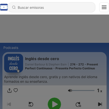
Podcasts
Inglés desde cero
Daniel Barbour & Stephen Bain
|
274 - 272 - Present
Perfect Continuous - Presente Perfecto Continuo
Aprende inglés desde cero, gratis y con nativos del idioma
formados en su enseñanza.
1
x
Volumen