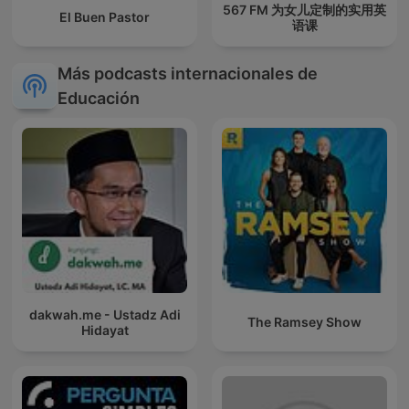
567 FM 为女儿定制的实用英
El Buen Pastor
语课
Más podcasts internacionales de
Educación
dakwah.me - Ustadz Adi
The Ramsey Show
Hidayat