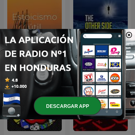
The Other Side NDE (Near
Estoicismo útil
Death Experiences)
DESCARGAR APP