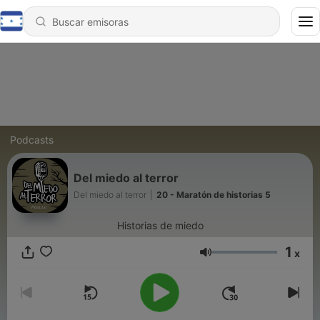
Podcasts
Del miedo al terror
Del miedo al terror
|
20 - Maratón de historias 5
Historias de miedo
1
x
Volumen