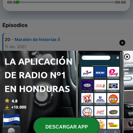
00:00
00:00
Episodios
-
20
Maratón de historias 5
11 dic. 2021
-
19
Maratón de historias 4
06 dic. 2021
-
18
Maratón de historias 3
27 nov. 2021
-
17
Maratón de historias
20 nov. 2021
-
16
Juan del Jarro, la Planchada, tesoros malditos, la
morgue
DESCARGAR APP
13 nov. 2021