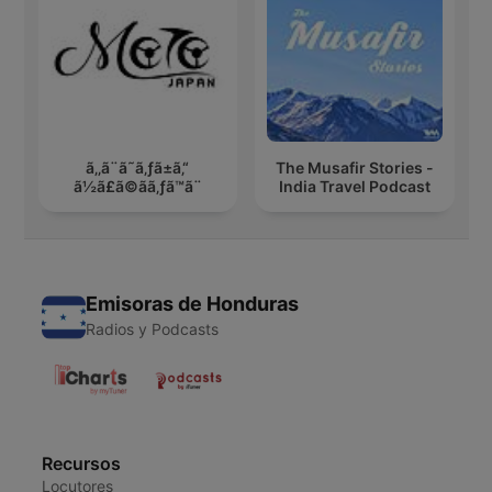
ã‚‚ã¨ã˜ã‚ƒã±ã‚“
The Musafir Stories -
ã½ã£ã©ãã‚ƒã™ã¨
India Travel Podcast
Emisoras de Honduras
Radios y Podcasts
Recursos
Locutores