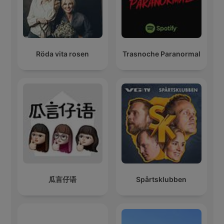
Röda vita rosen
Trasnoche Paranormal
瓜言仔语
Spårtsklubben