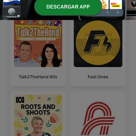
Más podcasts internacionales de Ocio
DESCARGAR APP
Talk2TheHand 90s
Fast Ones