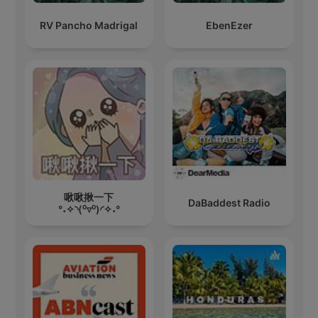
RV Pancho Madrigal
EbenEzer
啾啾揪一下
DaBaddest Radio
°˖✧◝(⁰▿⁰)◜✧˖°