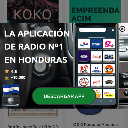
K O K O
Empreenda ACIM
DESCARGAR APP
C & C Personal Finance
Bob 'n Joyce Talk HR 'n OD