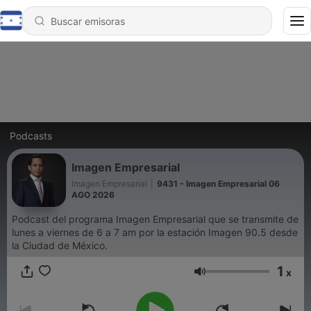
Podcasts
Imagen Empresarial
Imagen Empresarial
|
9431 - Imagen Empresarial 06
AGO 2026
Podcast del programa Imagen Empresarial que se transmite de
lunes a viernes de 6 a 7 am por la estación Imagen 90.5 desde
la Ciudad de México.
1
x
Volumen