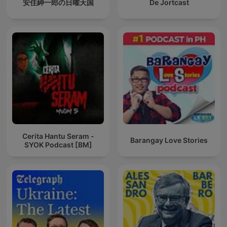
安住紳一郎の日曜天国
De Jortcast
Cerita Hantu Seram -
Barangay Love Stories
SYOK Podcast [BM]