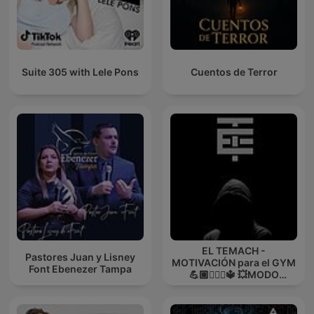
Suite 305 with Lele Pons
Cuentos de Terror
EL TEMACH -
Pastores Juan y Lisney
MOTIVACIÓN para el GYM
Font Ebenezer Tampa
💪🏼🏋🏻‍♀🔱 💥MODO
GUERRA💥