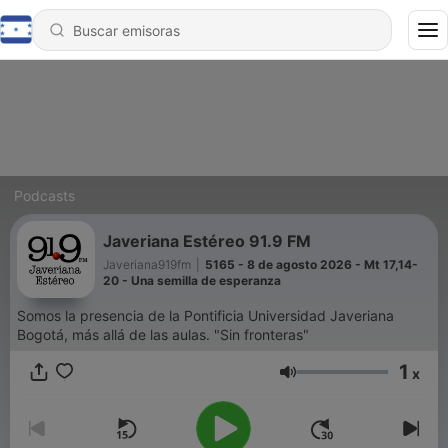
Podcasts
Javeriana Estéreo 91.9 FM
Javeriana919fm
|
5165 - 8 de agosto 2026 - Mt 17,14-
20 - Una semilla de esperanza
Somos la presencia de la Pontificia Universidad Javeriana
Bogotá, más allá de las aulas. "Sin fronteras"
1
x
Volumen