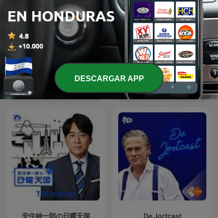
DESCARGAR APP
Historias de nuestra
Quem Ama Não Esquece
historia
安住紳一郎の日曜天国
De Jortcast