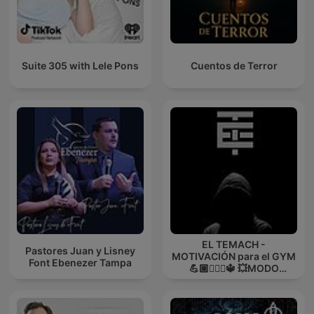
Suite 305 with Lele Pons
Cuentos de Terror
EL TEMACH -
Pastores Juan y Lisney
MOTIVACIÓN para el GYM
Font Ebenezer Tampa
💪🏼🏋🏻‍♀🔱 💥MODO
GUERRA💥