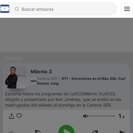
Podcasts
Milenio 3
Cadena SER
|
671 - Entrevistas en el Más Allá: Carl
Gustav Jung
Escucha todos los programas de \u0022Milenio 3\u0022,
dirigido y presentado por Iker Jiménez, que se emitió en las
madrugadas del sábado al domingo en la Cadena SER.
1
x
Volumen