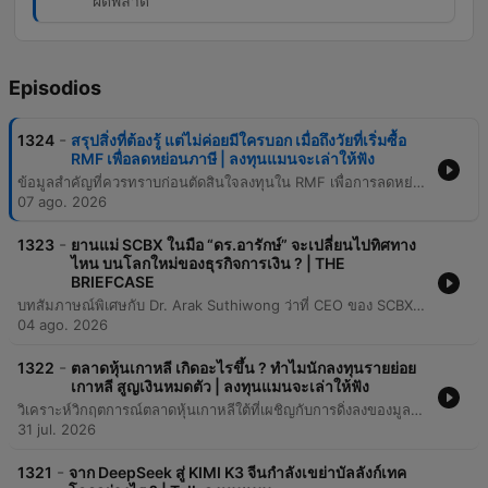
ผิดพลาด
Episodios
-
1324
สรุปสิ่งที่ต้องรู้ แต่ไม่ค่อยมีใครบอก เมื่อถึงวัยที่เริ่มซื้อ
RMF เพื่อลดหย่อนภาษี | ลงทุนแมนจะเล่าให้ฟัง
ข้อมูลสำคัญที่ควรทราบก่อนตัดสินใจลงทุนใน RMF เพื่อการลดหย่อนภาษีและสร้างความมั่งคั่งในอนาคต เนื้อหาครอบคลุมถึงความแตกต่างระหว่าง RMF และการลงทุนทั่วไป โดยเน้นย้ำเรื่องความสำคัญของการเปรียบเทียบค่าธรรมเนียมกองทุนซึ่งส่งผลต่อผลตอบแทนระยะยาวอย่างมีนัยสำคัญ รวมถึงการทำความเข้าใจว่าเงื่อนไขการห้ามขายไม่ได้หมายถึงการห้ามสับเปลี่ยนกองทุน นอกจากนี้ยังแนะนำให้รู้จักกับนโยบายการลงทุนที่หลากหลายตั้งแต่ทองคำไปจนถึงหุ้นเทคโนโลยี และเสนอแนะกลยุทธ์การวางแผนลงทุนแบบ DCA เพื่อลดปัญหาการใช้เงินก้อนใหญ่ในช่วงปลายปีและช่วยสร้างวินัยในการออม
07 ago. 2026
-
1323
ยานแม่ SCBX ในมือ “ดร.อารักษ์” จะเปลี่ยนไปทิศทาง
ไหน บนโลกใหม่ของธุรกิจการเงิน ? | THE
BRIEFCASE
บทสัมภาษณ์พิเศษกับ Dr. Arak Suthiwong ว่าที่ CEO ของ SCBX เกี่ยวกับการขับเคลื่อนองค์กรภายใต้กลยุทธ์ AI First Organization และการเปลี่ยนผ่านจากธนาคารแบบดั้งเดิมสู่กลุ่มธุรกิจเทคโนโลยีทางการเงิน เนื้อหาครอบคลุมถึงวิสัยทัศน์ในการใช้ AI เพื่อเพิ่ม Productivity การวางรากฐานโครงสร้างพื้นฐานทางเทคโนโลยีเพื่อรองรับการขยายตัวในอนาคต และบทบาทของ Virtual Bank ในการเติมเต็มช่องว่างทางการเงินในประเทศไทย นอกจากนี้ยังมีการพูดคุยถึงลักษณะเฉพาะของบริษัทในเครือ (ยานลูก) ทั้งความแข็งแกร่งของ SCB Bank ความรวดเร็วของ Monix และความยิ่งใหญ่ของ CardX รวมถึงมุมมองด้านการบริหารจัดการเงินปันผลเพื่อสร้าง Total Shareholder Return (TSR) และกลยุทธ์การเพิ่มอัตราส่วน ROE เพื่อสร้างมูลค่าให้แก่ผู้ถือหุ้นในระยะยาว
04 ago. 2026
-
1322
ตลาดหุ้นเกาหลี เกิดอะไรขึ้น ? ทำไมนักลงทุนรายย่อย
เกาหลี สูญเงินหมดตัว | ลงทุนแมนจะเล่าให้ฟัง
วิเคราะห์วิกฤตการณ์ตลาดหุ้นเกาหลีใต้ที่เผชิญกับการดิ่งลงของมูลค่าอย่างรุนแรง โดยมีสาเหตุหลักมาจากการพึ่งพาผลประกอบการของหุ้นเพียงสองบริษัทคือ Samsung และ SK Hynix ซึ่งเป็นผู้นำในกลุ่มชิปหน่วยความจำ AI เนื้อหาเจาะลึกถึงกลไกของ Leverage ETF ที่ทำหน้าที่เป็นตัวคูณความเสียหายในช่วงตลาดขาลง ส่งผลให้นักลงทุนรายย่อยสูญเสียเงินจำนวนมหาศาลรวมกว่า 1.3 ล้านล้านบาท พร้อมทั้งกล่าวถึงมาตรการฉุกเฉินจากหน่วยงานกำกับดูแลและบทเรียนสำคัญด้านการบริหารความเสี่ยงจากการใช้เลเวอเรจในการลงทุน
31 jul. 2026
-
1321
จาก DeepSeek สู่ KIMI K3 จีนกำลังเขย่าบัลลังก์เทค