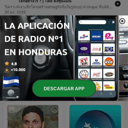
โลกอย่างไร ? | Talk ลงทุนแมน
วิเคราะห์เจาะลึกโครงสร้างเศรษฐกิจจีนในรูปแบบ K-shape ที่แม้ตัวเลข GDP จะเติบโตช้าลง แต่ภาคเทคโนโลยีและอุตสาหกรรม Hard Tech กำลังพุ่งทะยานอย่างรุนแรง โดยเฉพาะกลุ่มอุปกรณ์ 3D Printing, แบตเตอรี่ และหุ่นยนต์ ซึ่งเป็นผลมาจากนโยบายสนับสนุนการผลิตภายในประเทศเพื่อลดการพึ่งพาเทคโนโลยีจากต่างชาติและการเผชิญหน้ากับสงครามการค้า เนื้อหาครอบคลุมถึงความก้าวหน้าของ AI โมเดลฝั่งจีนอย่าง DeepSeek และ Moonshot AI รวมถึงโอกาสในการลงทุนผ่าน Supply Chain ของ AI ตั้งแต่ต้นน้ำอย่างเซมิคอนดักเตอร์ไปจนถึงปลายน้ำอย่างหุ่นยนต์และรถยนต์ขับเคลื่อนอัตโนมัติ โดยมีการแนะนำกลยุทธ์การเลือกหุ้นในกลุ่ม A-Share และ H-Share ผ่านกองทุนรวมที่เน้นนวัตกรรมและการวิจัยพัฒนา (R&D) เพื่อรับมือกับความผันผวนของตลาดเทคโนโลยีจีน
30 jul. 2026
-
1320
อังกฤษ นอร์เวย์ เจอขุมทรัพย์เหมือนกัน แต่บริหารโชค
ต่างกัน วันนี้อีกคนรวย อีกคนแบกหนี้หนัก | ลงทุนแมน
จะเล่าให้ฟัง
เปรียบเทียบความแตกต่างระหว่างนอร์เวย์และอังกฤษในการจัดการทรัพยากรน้ำมันที่ค้นพบในช่วงปลายทศวรรษ 1960 นอร์เวย์เลือกสร้างกองทุนความมั่งคั่งแห่งชาติเพื่อสะสมรายได้ในรูปแบบเงินดอลลาร์และนำกำไรมาใช้พัฒนาประเทศอย่างยั่งยืน ในขณะที่อังกฤษเน้นการเร่งนำรายได้จากการขายน้ำมันมาใช้แก้ปัญหาเศรษฐกิจระยะสั้น จนเกิดภาวะ Dutch Disease ที่ทำลายอุตสาหกรรมการผลิตเดิม เนื้อหาแสดงให้เห็นถึงผลลัพธ์ในปัจจุบันที่นอร์เวย์มีความมั่งคั่งต่อหัวประชากรสูงมาก แต่ต้องเผชิญกับความท้าทายเรื่องแรงจูงใจในการทำงาน ส่วนอังกฤษต้องแบกรับหนี้สาธารณะระดับสูงและพยายามฟื้นฟูเศรษฐกิจผ่านการจัดตั้งกองทุนใหม่ในปี 2024 เพื่อวางรากฐานอนาคตอีกครั้ง
29 jul. 2026
Mostrar más episodios
Ver todo
DESCARGAR APP
Más podcasts de Finanzas