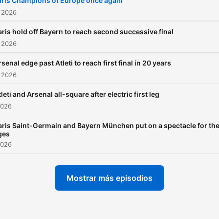
aris Champions of Europe once again
 2026
aris hold off Bayern to reach second successive final
 2026
senal edge past Atleti to reach first final in 20 years
 2026
leti and Arsenal all-square after electric first leg
2026
aris Saint-Germain and Bayern München put on a spectacle for th
ges
2026
Mostrar más episodios