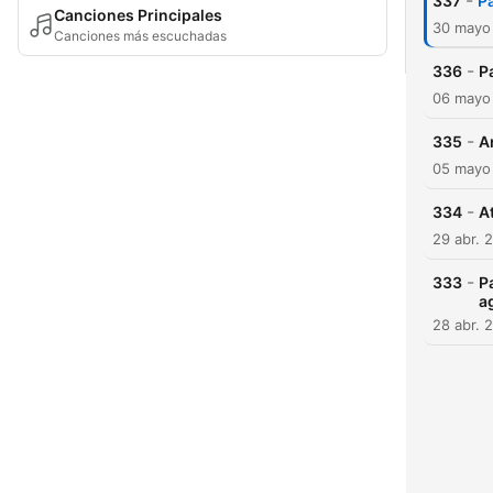
-
337
P
Canciones Principales
30 mayo
Canciones más escuchadas
-
336
P
06 mayo
-
335
Ar
05 mayo
-
334
At
29 abr. 
-
333
P
a
28 abr. 