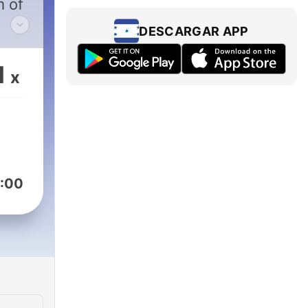
m of
DESCARGAR APP
EFA
to
1
x
ight
achampionsleague/
:00