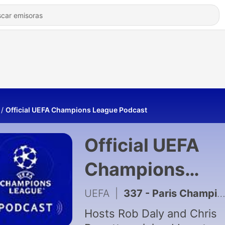
Official UEFA Champions League Podcast
Official UEFA
Champions
League Podcas
UEFA
|
337 - Paris Champions of Europe once again
Hosts Rob Daly and Chris