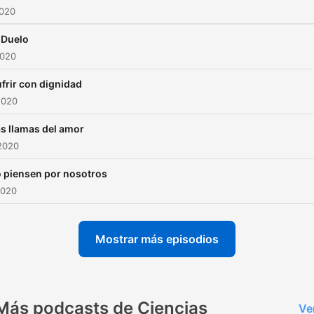
2020
l Duelo
2020
ufrir con dignidad
2020
as llamas del amor
2020
o piensen por nosotros
2020
Mostrar más episodios
Más podcasts de Ciencias
Ve