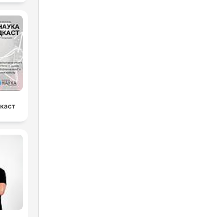
дкаст