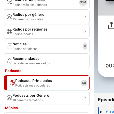
354
Radios más escuchadas
Radios por género
15 géneros musicales
Radios por regiones
Radios locales
Noticias
8
Radios noticiosas
Recomendadas
Lista de las mejores radios
00
Podcasts
Podcasts Principales
50
Podcasts más populares
Podcasts por Género
Episod
18 géneros temáticos
Música
-
6
5: L