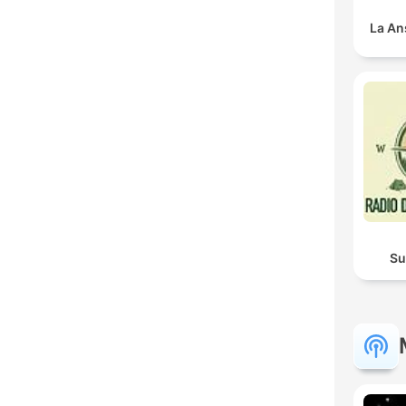
La An
Su