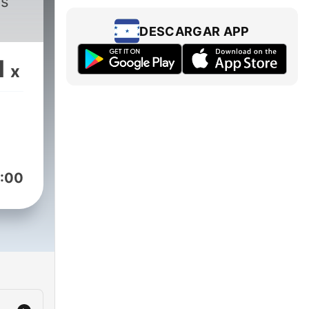
os
DESCARGAR APP
1
x
:00