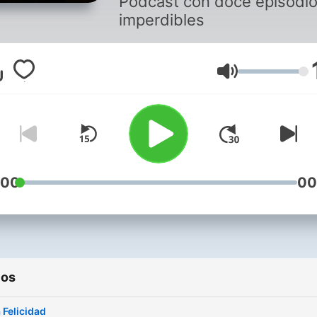
Podcast con doce episodi
imperdibles
Volumen
:00
00
ios
a Felicidad