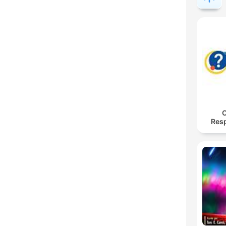
O
Res