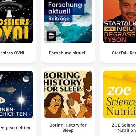
ssiers OVNI
Forschung aktuell
StarTalk Ra
Boring History for
ZOE Scienc
engeschichten
Sleep
Nutrition