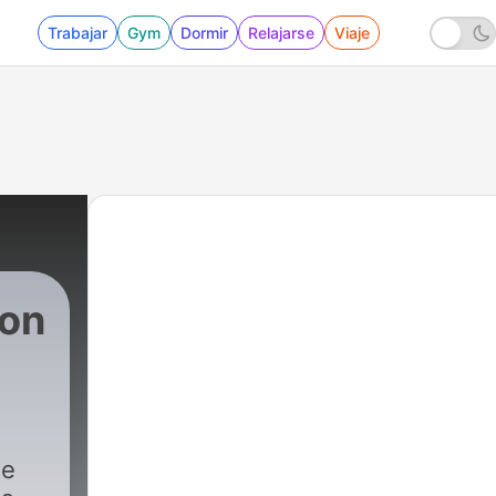
Trabajar
Gym
Dormir
Relajarse
Viaje
con
ae