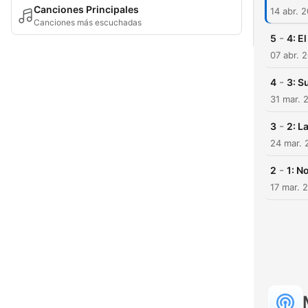
Canciones Principales
14 abr. 
Canciones más escuchadas
-
5
4: E
07 abr. 
-
4
3: S
31 mar. 
-
3
2: L
24 mar. 
-
2
1: N
17 mar. 