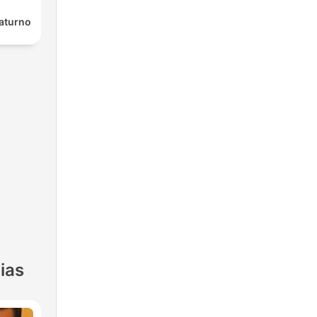
Saturno
ias