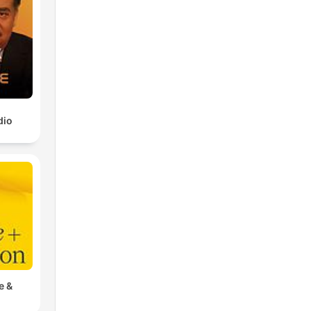
dio
e &