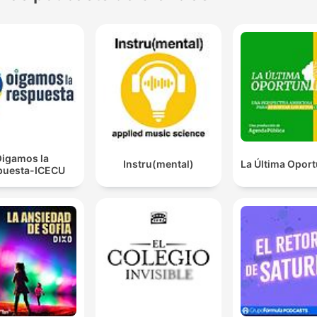
igamos la
Instru(mental)
La Última Opor
puesta-ICECU