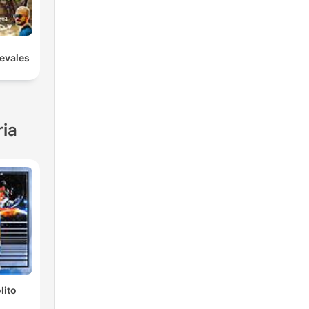
evales
ria
lito