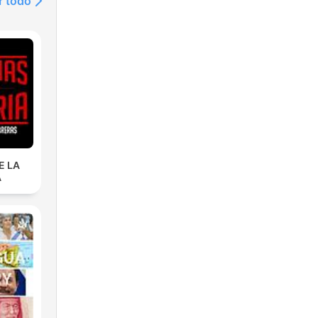
r todo
ing
E LA
A