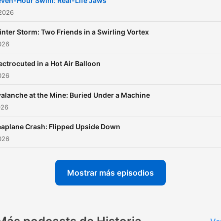
ven-Hour Swim: Real-Life Jaws
Go
 2026
to https://surfshark.com/su
nter Storm: Two Friends in a Swirling Vortex
use code SURVIVAL at
2026
checkout to get 4 extra
ectrocuted in a Hot Air Balloon
months of SurfsharkVPN! For
2026
advertising enquiries, emai
info@adelicious.fm No part of
alanche at the Mine: Buried Under a Machine
026
this podcast may be used 
reproduced in any manner 
aplane Crash: Flipped Upside Down
the purpose of training artif
2026
intelligence technologies o
systems. In accordance wi
Mostrar más episodios
Article 4(3) of the DSM
Directive 2019/790, Noiser
expressly reserves this wo