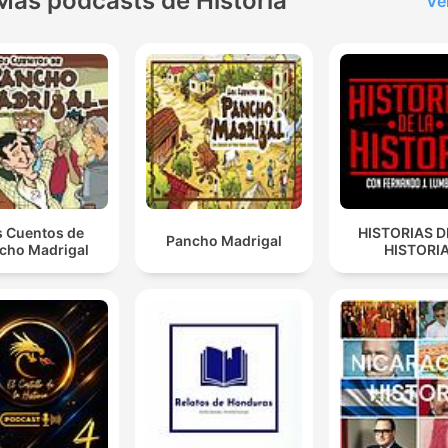
Más podcasts de Historia
Ve
from the text and data min
exception.
s Cuentos de
HISTORIAS D
Pancho Madrigal
cho Madrigal
HISTORI