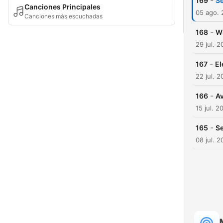
-
169
Se
Canciones Principales
05 ago.
Canciones más escuchadas
-
168
Wi
29 jul. 
-
167
El
22 jul. 
-
166
Av
15 jul. 2
-
165
Se
08 jul. 