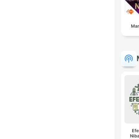
Man
Ef
Niba