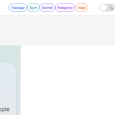
Trabajar
Gym
Dormir
Relajarse
Viaje
ople