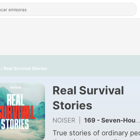
Real Survival Stories
Real Survival
Stories
NOISER
|
169 - Seven-Hour Swim: Real-Life Jaws
True stories of ordinary pe