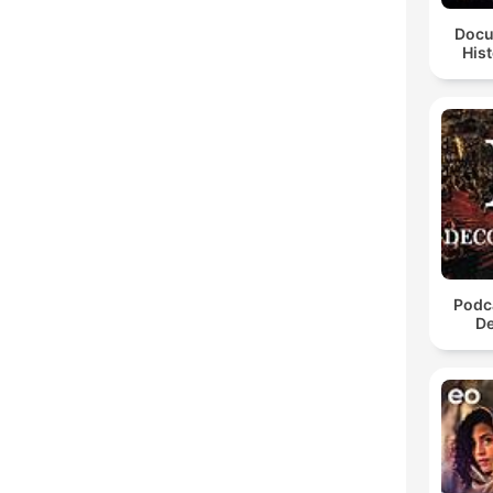
Docu
Hist
Podca
De