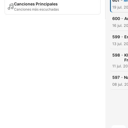
-
601
M
Canciones Principales
19 jul. 2
Canciones más escuchadas
-
600
A
16 jul. 2
-
599
E
13 jul. 2
-
598
K
F
11 jul. 2
-
597
N
08 jul. 