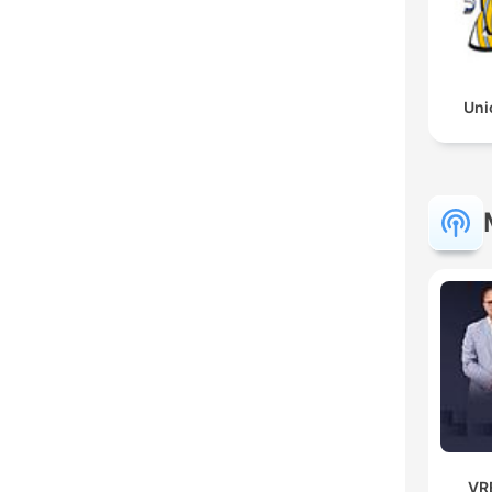
Uni
VR