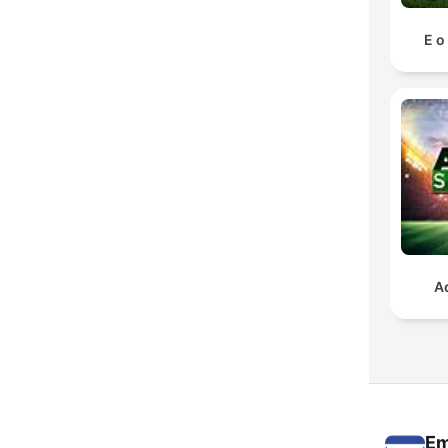
E o
A
Em