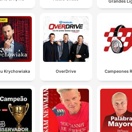
Grandes Li
lu Krychowiaka
OverDrive
Campeones R