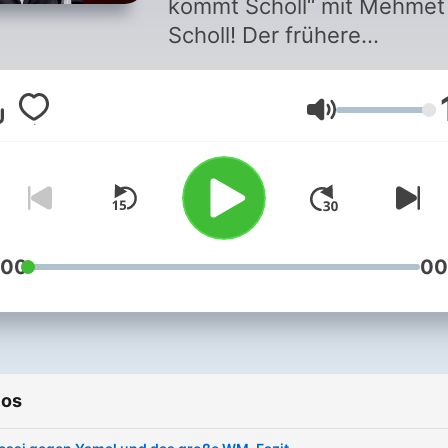
kommt Scholl“ mit Mehmet
Scholl! Der frühere
Nationalspieler und langjäh
Bayern-Star wird in neun
Volumen
Folgen zur
Europameisterschaft 2024
Partien analysieren, mit de
gewohnten Mischung aus
Kompetenz und Lockerheit
Los geht es direkt mit am 1
:00
00
Juni, im Anschluss an die
Auftaktpartie der DFB-Elf
gegen Schottland. „Jetzt
kommt Scholl“ läuft im
ios
wochentäglichen,
regelmäßigen Wechsel mit