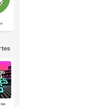
l-
re
op-
r
rtes
 las