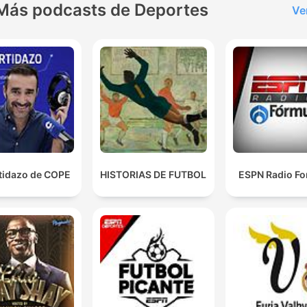
League oder wichtigste
Más podcasts de Deportes
Ve
internationale Geschehniss
Sie erfahren bei“ Reif ist Li
alles, was Sie als Fußballfa
wissen müssen. Diskussio
über den Fußballstatus quo
Machenschaften des FC
Bayern oder Einblicke in
Strategien der Top-Klubs –
rtidazo de COPE
HISTORIAS DE FUTBOL
ESPN Radio Fo
BILD Experte Marcel Reif
bietet seinen Zuhörern dab
seine profunden Kenntniss
und seine einzigartige
Expertise. Sie wollen nicht
verpassen? Dann schalten 
ein! Beim "Reif ist Live -