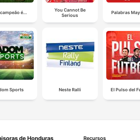
You Cannot Be
 campeão é...
Palabras Ma
Serious
dom Sports
Neste Ralli
El Pulso del F
isoras de Honduras
Recursos