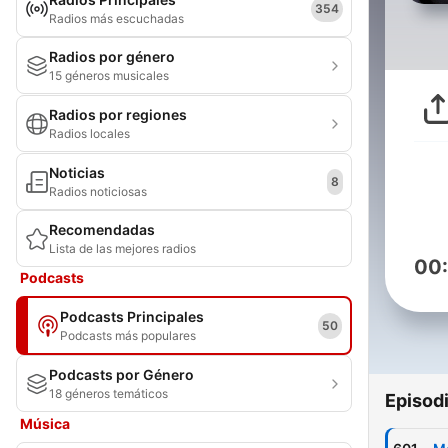
354
Radios más escuchadas
Radios por género
15 géneros musicales
Radios por regiones
Radios locales
Noticias
8
Radios noticiosas
Recomendadas
Lista de las mejores radios
00
Podcasts
Podcasts Principales
50
Podcasts más populares
Podcasts por Género
18 géneros temáticos
Episod
Música