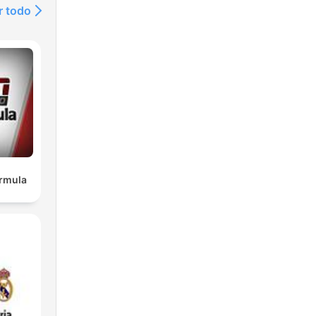
r todo
e -
ve“
n
nen
,
rmula
ei
e
s
Sie