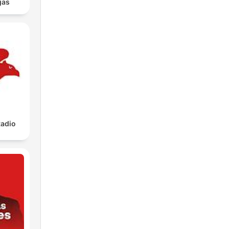
gas
adio