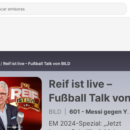
Reif ist live – Fußball Talk von BILD
Reif ist live –
Fußball Talk vo
BILD
BILD
|
601 - Messi gegen Yamal und das große WM-Fazit
EM 2024-Spezial: „Jetzt