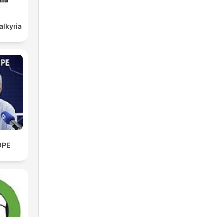
alkyria
alls
l-
t!
e,
rk
OPE
nn,
nd
t