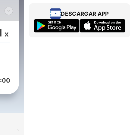
DESCARGAR APP
rige
1
x
r
.
4.
:00