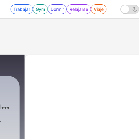
Trabajar
Gym
Dormir
Relajarse
Viaje
n