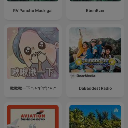
RV Pancho Madrigal
EbenEzer
啾啾揪一下 °˖✧◝(⁰▿⁰)◜✧˖°
DaBaddest Radio