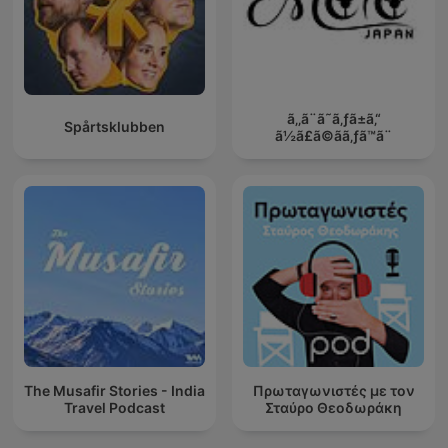
ã‚‚ã¨ã˜ã‚ƒã±ã‚“
Spårtsklubben
ã½ã£ã©ãã‚ƒã™ã¨
The Musafir Stories - India
Πρωταγωνιστές με τον
Travel Podcast
Σταύρο Θεοδωράκη