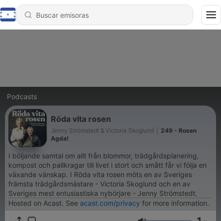
Podcasts
Röda vita rosen
Jenny Strömstedt & Victoria Skoglund
|
249 - Rosen
Agda!
I böljande samtal om allt från blommor, trädgårdsplanering,
kompost och pallkragar till livet i stort och smått får vi följa en
växande vänskap. I Röda vita rosen möts en av Sveriges
främsta trädgårdsmästare - Victoria Skoglund och en av
Sveriges mest entusiastiska nybörjare - Jenny Strömstedt.
Hosted on Acast. See
acast.com/privacy
for more information.
1