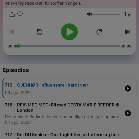
Ansvarlig redaktør: Kristoffer Vangen.
1
x
Volumen
00:00
00:00
Episodios
-
719
GJENHØR: Influensere i hardt vær
06 ago. 2026
-
718
REIS MED MEG: Bli med DESTA MARIE BEEDER til
London
Desta Marie Bedar deler sine personlige erfaringer og anbefalinger for reiser til London, med fokus på nabolag som Mayfair og Shoreditch. Hun gir praktiske råd om alt fra valg av hotell og restauranter til hvordan man best opplever byens unike atmosfære ved å gå fremfor å bruke transportmidler. Episoden belyser også fordelene ved å reise alene, inkludert bedre serviceopplevelser, samt minneverdige historier fra byen, som opplevelser under det kongelige bryllupet i 2011.
04 ago. 2026
-
717
Det DU Snakker Om: fugletitter, aktiv ferie og fin i