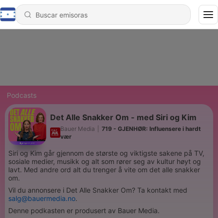
Podcasts
Det Alle Snakker Om - med Siri og Kim
Bauer Media
|
719 - GJENHØR: Influensere i hardt
vær
Siri og Kim går gjennom de største og viktigste sakene på TV,
sosiale medier, musikk og alt som rører seg av kultur høyt og
lavt. Med andre ord alt du trenger å vite om det alle snakker
om.
Vil du annonsere i Det Alle Snakker Om? Ta kontakt med
salg@bauermedia.no
.
Denne podkasten er produsert av Bauer Media.