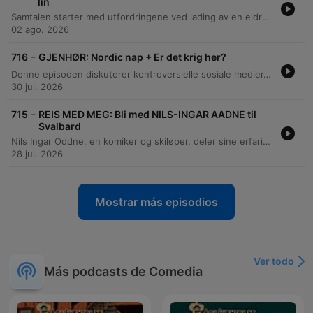
lin
Samtalen starter med utfordringene ved lading av en eldre Nissan Leaf i et borettslag og de høye kostnadene knyttet til ladeinfrastruktur. Episoden beveger seg videre gjennom temaer som politikk i styremøter, estetiske preferanser for lin-klær, og ulike ferievaner. Videre diskuteres hobbyen fugletitting og hvordan et daglig besøk fra en stær har vekket interesse for fuglelivet. Samtalen avsluttes med refleksjoner rundt frykten for skogen og dyrelivet som lever der.
02 ago. 2026
-
716
GJENHØR: Nordic nap + Er det krig her?
Denne episoden diskuterer kontroversielle sosiale medier-innlegg fra influensere i Dubai, der det spekuleres i om endringer i budskap skyldes trusler eller betaling. Programlederne utforsker også fenomenet med nordisk utendørssøvn for babyer og kontrasten mellom tryggheten i Norden kontra andre steder. Samtalen beveger seg videre til en flyvning for kjæledyr fra Midtøsten til Hellas, før den avsluttes med en humoristisk diskusjon om fertilitet, bekkenstruktur og de fysiske utfordringene ved å få barn.
30 jul. 2026
-
715
REIS MED MEG: Bli med NILS-INGAR AADNE til
Svalbard
Nils Ingar Oddne, en komiker og skiløper, deler sine erfaringer fra reiser til Svalbard, inkludert skimaratoner og fjellturer. Han beskriver de unike landskapene, atmosfæren i Longyearbyen og livet på ekspedisjonsbåter. Episoden tar for seg majestetiske møter med isbjørn og opplevelser fra toppturer på Forlandet og Midthukerfjellet. Han reflekterer også over den isolerte livsstilen i den lille bosetningen Ny-Ålesund.
28 jul. 2026
Mostrar más episodios
Ver todo
Más podcasts de Comedia