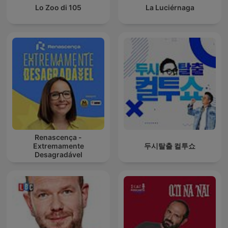
Lo Zoo di 105
La Luciérnaga
Renascença -
Extremamente
두시탈출 컬투쇼
Desagradável