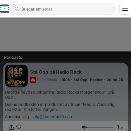
Podcasts
Stå Opp på Radio Rock
Bauer Media
|
1506 - Stå Opp- Podden - 20.06.25
Daglige høydepunkter fra Radio Rocks morgenshow "Stå
Opp".
Denne podkasten er produsert av Bauer Media. Ansvarlig
redaktør: Kristoffer Vangen.
Annonsesalg:
salg@bauermedia.no
.
1
x
Volumen