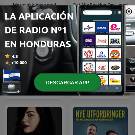
Morgenklubben med
Det Alle Snakker Om - med
Loven & Co
Siri og Kim
DESCARGAR APP
Alex & Per
Dilemma