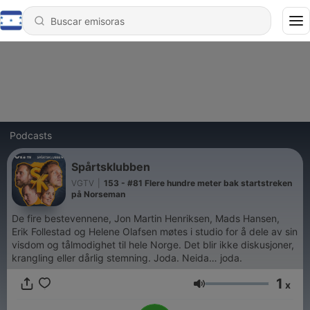
Podcasts
Spårtsklubben
VGTV
|
153 - #81 Flere hundre meter bak startstreken
på Norseman
De fire bestevennene, Jon Martin Henriksen, Mads Hansen,
Erik Follestad og Helene Olafsen møtes i studio for å dele av sin
visdom og tålmodighet til hele Norge. Det blir ikke diskusjoner,
krangling eller dårlig stemning. Joda. Neida… joda.
1
x
Volumen