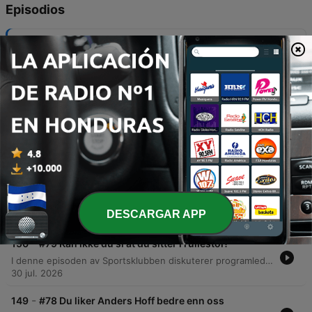
Episodios
-
153
#81 Flere hundre meter bak startstreken på
Norseman
I denne episoden deler gjestene personlige historier fra sommeren, inkludert Eriks utfordrende opplevelse under et triatlonløp i mørket og minner fra en reise til USA for å se fotballkamper. Samtalen berører også Helene sitt pågående husrenoveringsprosjekt og forventningene knyttet til en kommende baby. Programlederne diskuterer videre temaer som personlige prosjekter, sommerens reiser til Brasil, og refleksjoner rundt utseende, aldring og mote. Episoden avsluttes med debatter om atletiske egenskaper og et dilemma om grensegangen for behandling av dyr.
10 ago. 2026
-
152
Ukas iddiot: Vi kan anerkjenne f*tteskatt og 69
kroner
Sportsklubben er tilbake fra sommerferien og tar for seg alt fra virale Instagram-reklamer og 'pop-sjokk' på fotballkamper til politiske utspill om Erling Braut Haaland. Programlederne diskuterer også kontroversielle debatter om sosial etikette i naturen og menns oppførsel i skogen. Episoden går videre med lytterinnspill og absurde nyheter, inkludert historier om 'fitteskatt', fjernhealing for dyr og en rystende lytterhistorie om et mislykket seksuelt eksperiment under en familieferie. Programmet avsluttes med informasjon om kommende live-show.
06 ago. 2026
-
151
#80 Tidenes drøyeste spørsmål fra
mobilsvareren
Programlederne diskuterer ulike temaer, inkludert irritasjon over matvideoer på sosiale medier og deres egne matpreferanser. Samtalen beveger seg videre til et ekstremt og kontroversielt tankeeksperiment om et incestuøst dilemma. Episoden utforsker også debatten om objektive kriterier for god musikk, med sammenligninger mellom Elvis og moderne strømmetrender, før den avsluttes med en diskusjon om hvordan vannmolekyler reagerer på ulike typer lyd og energi.
DESCARGAR APP
03 ago. 2026
-
150
#79 Kan ikke du si at du sitter i rullestol?
I denne episoden av Sportsklubben diskuterer programlederne overgangen fra sommer til høst, samt de emosjonelle aspektene ved at ferien nærmer seg slutten. De reflekterer over gleden ved å se frem til ting kontra det å leve i øyeblikket. Programmet går videre til å svare på lytterspørsmål om alt fra Uber-rating og personlige erfaringer med transporttjenester, til hvem som er dårligst på byggeprosjekter. De diskuterer også favoritt-TV-programmer de kunne sett resten av livet, inkludert Grey's Anatomy, Seinfeld og The Office.
30 jul. 2026
-
149
#78 Du liker Anders Hoff bedre enn oss