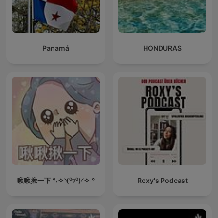
Panamá
HONDURAS
啾啾揪一下 °˖✧◝(⁰▿⁰)◜✧˖°
Roxy's Podcast