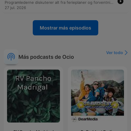
Programlederne diskuterer alt fra ferieplaner og forventninger rundt en kommende fødsel, til personlige anekdoter om bursdager og familieforhold. Episoden tar også for seg humoristiske lytterspørsmål om anatomi og definisjonen av svigerfamilie. Diskusjonen beveger seg videre til sportstemaer, med fokus på regler rundt hjemme- og bortedrakter i fotball, samt tekniske detaljer ved bruk av fotballstrømper.
27 jul. 2026
Mostrar más episodios
Ver todo
Más podcasts de Ocio