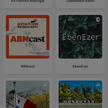
RV Pancho Madrigal
DaBaddest Radio
ABNcast
EbenEzer