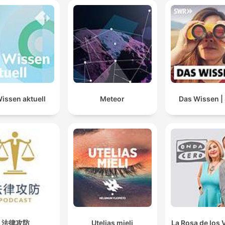
issen aktuell
Meteor
Das Wissen 
法律攻防
Utelias mieli
La Rosa de los 