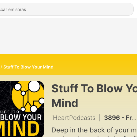
Stuff To Blow Your Mind
Stuff To Blow Y
Mind
iHeartPodcasts
|
3896 - From the Vault: The Extreme Maneuverability of Hummingbirds, with Roslyn Dakin
Deep in the back of your m