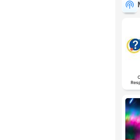
O
Res