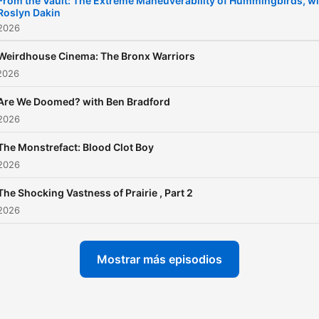
From the Vault: The Extreme Maneuverability of Hummingbirds, wi
Roslyn Dakin
 2026
Weirdhouse Cinema: The Bronx Warriors
2026
Are We Doomed? with Ben Bradford
 2026
The Monstrefact: Blood Clot Boy
 2026
The Shocking Vastness of Prairie , Part 2
 2026
Mostrar más episodios