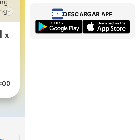
ing
ange
DESCARGAR APP
1
x
ne
nary
an
:00