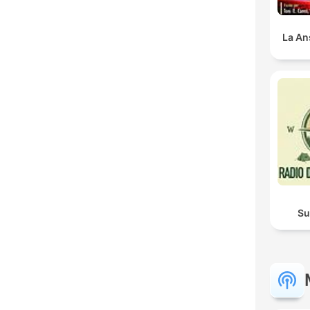
La An
Su