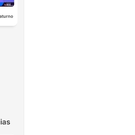
Saturno
ias