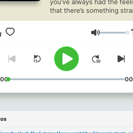
you’ve always had the feel
that there’s something str
about reality. There is. Join
Robert Lamb and Joe
Volumen
McCormick as they exami
neurological quandaries,
cosmic mysteries, evolutio
marvels and our transhum
future.
:00
00
ios