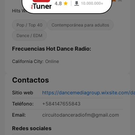
Hits With The Beat!
Pop / Top 40
Contemporánea para adultos
Dance / EDM
Frecuencias Hot Dance Radio:
California City:
Online
Contactos
Sitio web
https://dancemediagroup.wixsite.com/
Teléfono:
+584147655843
Email:
circuitodanceradiofm@gmail.com
Redes sociales