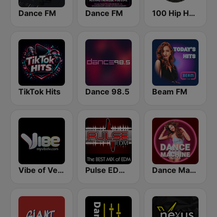
Dance FM
Dance FM
100 Hip Hop and RNB FM
TikTok Hits
Dance 98.5
Beam FM
Vibe of Vegas
Pulse EDM Dance Music
Dance Machine