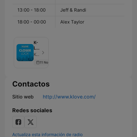
13:00 - 18:00
Jeff & Randi
18:00 - 00:00
Alex Taylor
K-
LOVE
Closer
K-LOVE Radio - Episodio 100
Look
11 Nov 2021
Podcast
Contactos
Sitio web
http://www.klove.com/
Redes sociales
Actualiza esta información de radio