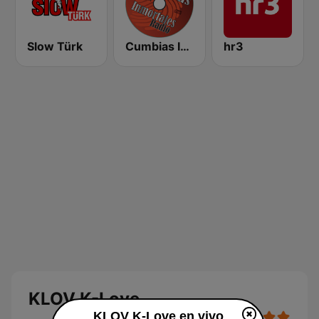
Slow Türk
Cumbias Inmortales Radio
hr3
KLOV K-Love
KLOV K-Love en vivo