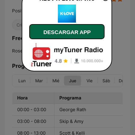
Positive, Encouraging, K-LOVE.
Cristiana
DESCARGAR APP
Frecuencias KLOV K-Love:
Roseburg:
89.3 FM
Programación
Lun
Mar
Mié
Jue
Vie
Sáb
Dom
Hora
Programa
00:00 - 03:00
George Rath
03:00 - 08:00
Skip & Amy
08:00 - 13:00
Scott & Kelli