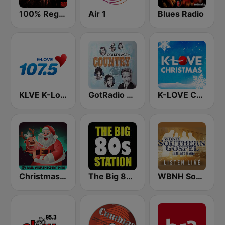
100% Reggaeton Radio
Air 1
Blues Radio
KLVE K-Love 107.5 FM (US Only)
GotRadio - Classic Country
K-LOVE Christmas
Christmas Radio
The Big 80s Station
WBNH Southern Gospel