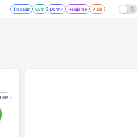
Trabajar
Gym
Dormir
Relajarse
Viaje
255