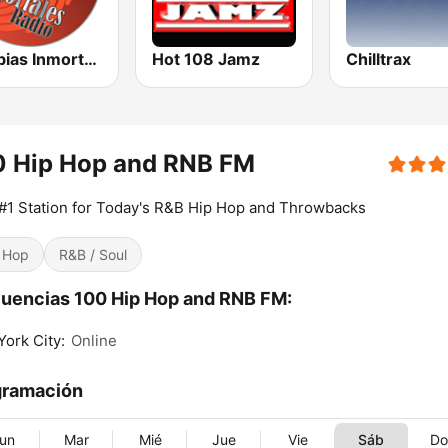
Cumbias Inmortales Radio
Hot 108 Jamz
Chilltrax
0 Hip Hop and RNB FM
#1 Station for Today's R&B Hip Hop and Throwbacks
 Hop
R&B / Soul
uencias 100 Hip Hop and RNB FM:
ork City:
Online
gramación
un
Mar
Mié
Jue
Vie
Sáb
D