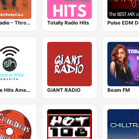
GotRadio - Throwback Jamz
Totally Radio Hits
Dance Hits America
GiANT RADiO
Beam FM