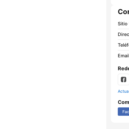
Co
Sitio
Direc
Telé
Email
Rede
Actua
Comp
Fa