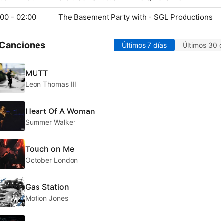
00 - 02:00
The Basement Party with - SGL Productions
 Canciones
Últimos 7 días
Últimos 30 
MUTT
Leon Thomas III
Heart Of A Woman
Summer Walker
Touch on Me
October London
Gas Station
Motion Jones