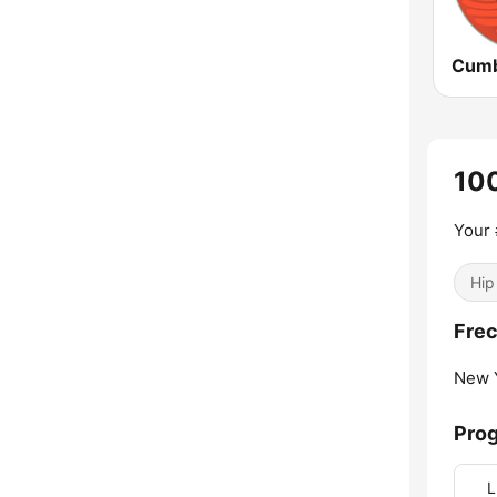
10
Your 
Hip
Frec
New Y
Pro
L