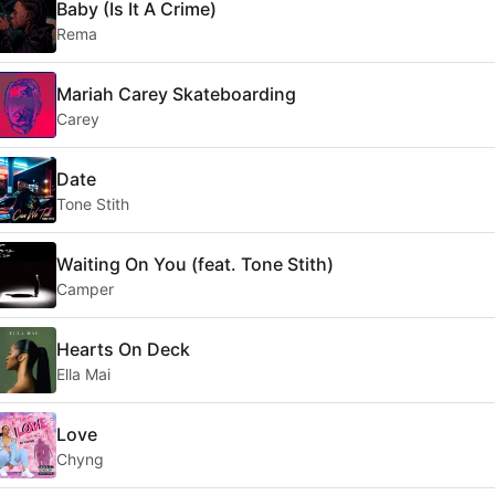
Baby (Is It A Crime)
Rema
Mariah Carey Skateboarding
Carey
Date
Tone Stith
Waiting On You (feat. Tone Stith)
Camper
Hearts On Deck
Ella Mai
Love
Chyng