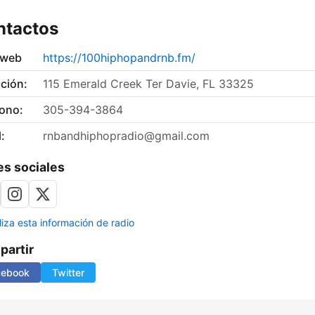
ntactos
 web
https://100hiphopandrnb.fm/
ción:
115 Emerald Creek Ter Davie, FL 33325
fono:
305-394-3864
:
rnbandhiphopradio@gmail.com
s sociales
liza esta información de radio
artir
cebook
Twitter