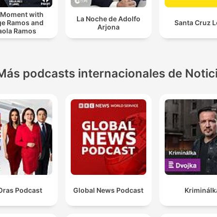
 Moment with
La Noche de Adolfo
ge Ramos and
Santa Cruz L
Arjona
aola Ramos
Más podcasts internacionales de Notic
Oras Podcast
Global News Podcast
Kriminálk