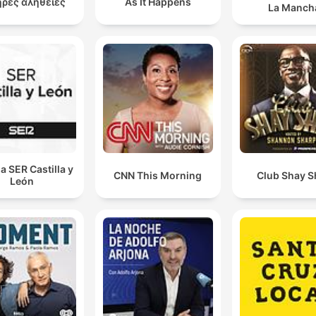
Isto foi um problema de convivencia absoluto, ou sej
ρές αλήθειες
As It Happens
La Manch
absoluto e, ademais, uns meses muito duros, uns me
muito difíceis e onde foram acabados fatal, porque, 
princípio, eles começaram a dizer que não, que iam
ficar muito bem.
01:00:55 · A locutora revela detalhes sobre as dificuldades
enfrentadas por Laura Escudero durante o término com Piting
 SER Castilla y
CNN This Morning
Club Shay S
León