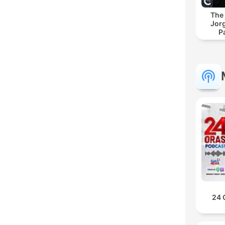
The
Jor
P
24 