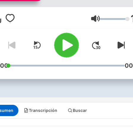
Isabel González y sus
colaboradores.
Volumen
:00
00
sumen
Transcripción
Buscar