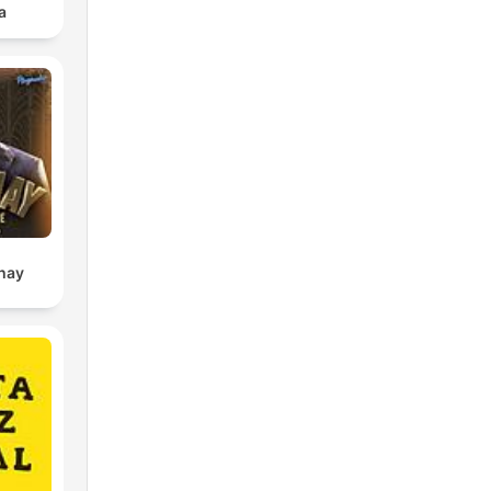
a,
a
ses
no
o.
hay