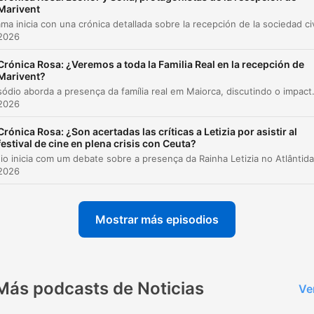
Marivent
Comentários sobre celebridades e luxo
00:55:48
 2026
A ruptura de Pitingo e Laura Escudero
00:58:27
Crónica Rosa: ¿Veremos a toda la Familia Real en la recepción de
Visita da Família Real à Fundação Esment
01:03:13
Marivent?
Este episódio aborda a presença da família real em Maiorca, discutindo o impacto econômico da Copa do Rei de Vela e as críticas sobre a vida privada dos membros da rea
Saudações e encerramento
01:04:57
 2026
az clic en un capítulo para ir directamente a ese momento
Crónica Rosa: ¿Son acertadas las críticas a Letizia por asistir al
festival de cine en plena crisis con Ceuta?
acados
 2026
A mim, desde o primeiro momento, me parecia que e
um vídeo que já tinha uns anos. E, efetivamente, foi
Mostrar más episodios
assim.
00:02:30 · O apresentador comenta a percepção inicial de qu
vídeo viral não era recente.
Más podcasts de Noticias
Ve
se há algo que lhe torna louco ao rei, desde que era
muito pequeno, é mais, tinha um telescópio em