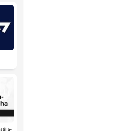
ei
cia
 a
tilla-