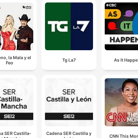
no, la Mala y el
Tg La7
As It Happ
Feo
a SER Castilla-
Cadena SER Castilla y
CNN This Mo