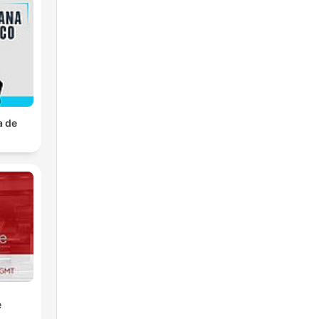
a de
e