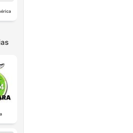
mérica
ias
a