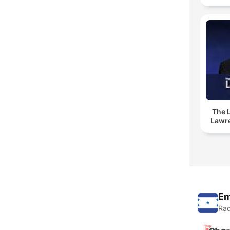
The 
Lawr
Em
Rad