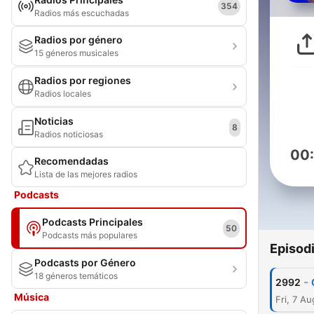
354
Radios más escuchadas
Radios por género
15 géneros musicales
Radios por regiones
Radios locales
Noticias
8
Radios noticiosas
00
Recomendadas
Lista de las mejores radios
Podcasts
Podcasts Principales
50
Podcasts más populares
Episod
Podcasts por Género
18 géneros temáticos
-
2992
Música
Fri, 7 A