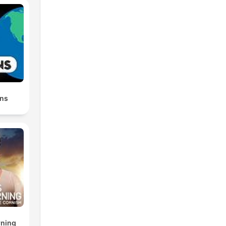
ens
rning