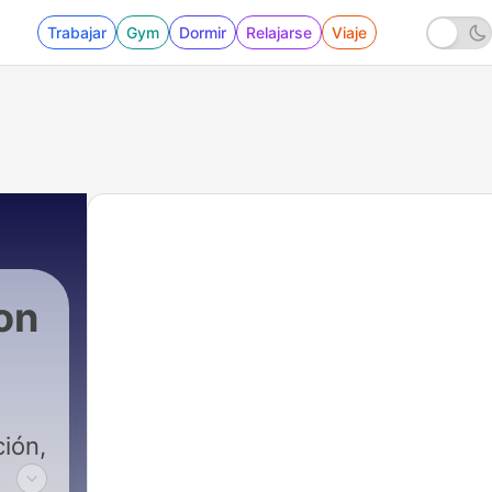
Trabajar
Gym
Dormir
Relajarse
Viaje
on
ción,