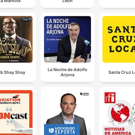
La Mancha
León
La Noche de Adolfo
ub Shay Shay
Santa Cruz L
Arjona