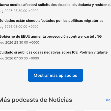
noticiero nocturno de alta
Nueva medida afectará solicitudes de asilo, ciudadanía y residenc
audiencia “Noticiero Univis
Aug 2026 23:30:00 +0000
Edición Nocturna” con Eliá
Soldados están siendo afectados por las políticas migratorias
Zidane. Cada fin de seman
Aug 2026 08:00:00 +0000
ponte al día con La Edición
Digital del Noticiero Univisi
Gobierno de EEUU aumenta persecución contra el cartel JNG
Aug 2026 23:30:00 +0000
que transmite los hechos
mundiales relevantes para 
Cuidado si publicas cosas negativas sobre ICE ¡Podrían vigilarte!
comunidad hispana desde 
Aug 2026 07:00:00 +0000
sala de redacción, presen
por Carolina Sarassa y Borj
Mostrar más episodios
Voces.
Más podcasts de Noticias
Ve