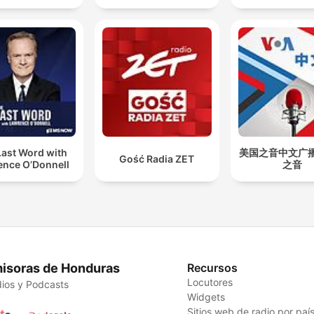
Last Word with
美国之音中文广播 
Gość Radia ZET
ence O’Donnell
之音
isoras de Honduras
Recursos
Locutores
ios y Podcasts
Widgets
Sitios web de radio por paí