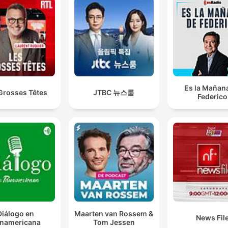
Es la Mañan
Grosses Têtes
JTBC 뉴스룸
Federico
Diálogo en
Maarten van Rossem &
News Fil
namericana
Tom Jessen