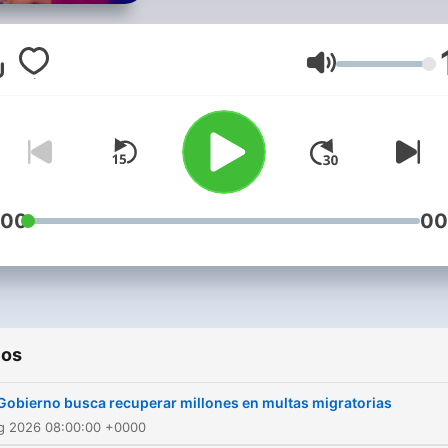
Univision. Tenemos los
informativos más vistos y
confiables de la televisión
Volumen
hispana de Estados Unidos
Escucha cada tarde el
Noticiero Univision con Ilia
Calderón, que por más de 
años ha presentado a su
:00
00
audiencia las noticias más
importantes que ocurren en
país y el resto del mundo,
poniendo especial énfasis 
ios
los temas de interés para l
comunidad latina. Oye
Gobierno busca recuperar millones en multas migratorias
después a media noche el
ug 2026 08:00:00 +0000