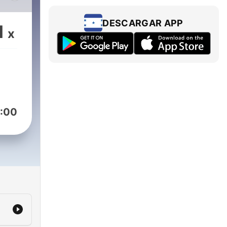
DESCARGAR APP
1
x
.
25
:00
 el
en
a