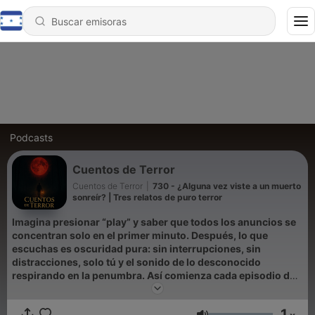
Podcasts
Cuentos de Terror
Cuentos de Terror
|
730 - ¿Alguna vez viste a un muerto
sonreír? | Tres relatos de puro terror
Imagina presionar “play” y saber que todos los anuncios se
concentran solo en el primer minuto. Después, lo que
escuchas es oscuridad pura: sin interrupciones, sin
distracciones, solo tú y el sonido de lo desconocido
respirando en la penumbra. Así comienza cada episodio de
Cuentos de Terror, el refugio auditivo donde las historias de
terror cobran vida con un realismo tan intenso que sentirás
1