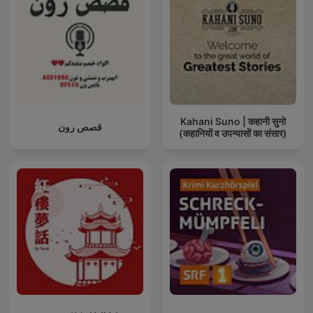
Kahani Suno | कहानी सुनो
قصص رون
(कहानियों व उपन्यासों का संसार)