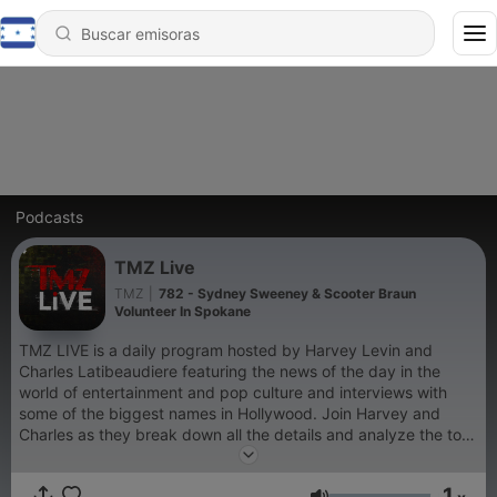
Podcasts
TMZ Live
TMZ
|
782 - Sydney Sweeney & Scooter Braun
Volunteer In Spokane
TMZ LIVE is a daily program hosted by Harvey Levin and
Charles Latibeaudiere featuring the news of the day in the
world of entertainment and pop culture and interviews with
some of the biggest names in Hollywood. Join Harvey and
Charles as they break down all the details and analyze the top
stories in entertainment with the help of TMZ Staffers.
1