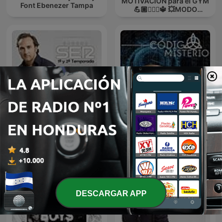
MOTIVACIÓN para el GYM
Font Ebenezer Tampa
💪🏼🏋🏻‍♀🔱 💥MODO
GUERRA💥
MILENIO 3 (1ª y 2ª
Código Misterio
Temporada)
DESCARGAR APP