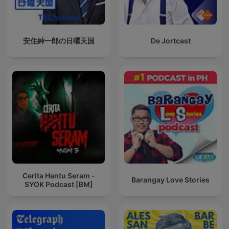
安住紳一郎の日曜天国
De Jortcast
Cerita Hantu Seram -
Barangay Love Stories
SYOK Podcast [BM]