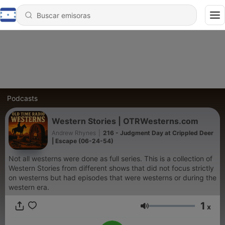
Podcasts
Western Stories | OTRWesterns.com
Andrew Rhynes
|
216 - Judgment Day at Crippled Deer
| Escape (06-24-54)
Not all westerns were done as full series. This is a collection of
Western Stories from different shows that did not focus strictly
on westerns but had episodes that were westerns or during the
western era.
1
x
Volumen