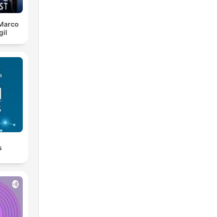
 Marco
gil
s