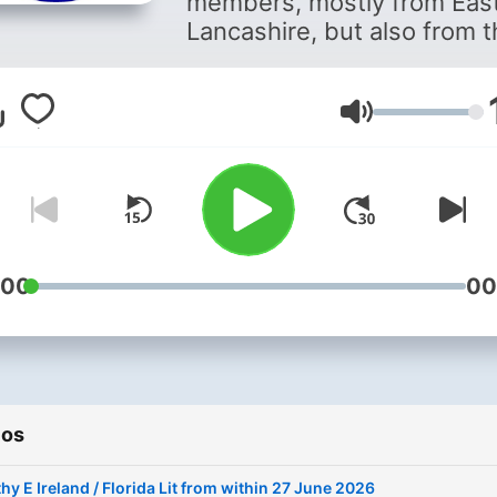
members, mostly from Eas
Lancashire, but also from 
rest of the UK, Ireland and
Worldwide too!
Volumen
Sharing their experience,
strength and hope around
recovery from alcoholism.
Our stories disclose in a
:00
00
general way what we used
be like, what happened, a
what we are like now.
If you are looking for a solu
to a drink problem, maybe
ios
like what you hear and giv
hy E Ireland / Florida Lit from within 27 June 2026
you the willingness to reac