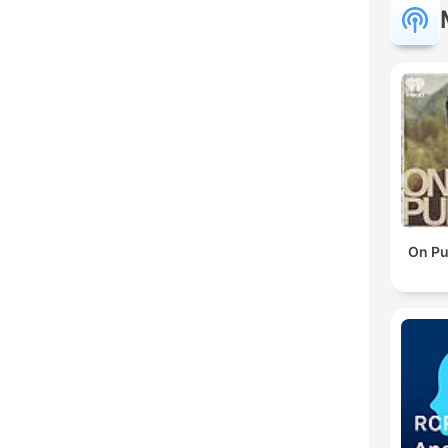
On Pu