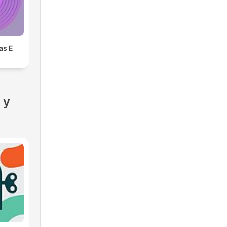
as E
s
 y