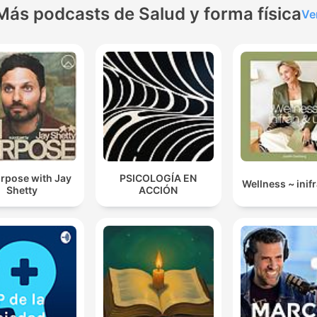
Más podcasts de Salud y forma física
Ve
rpose with Jay
PSICOLOGÍA EN
Wellness ~ inifr
Shetty
ACCIÓN