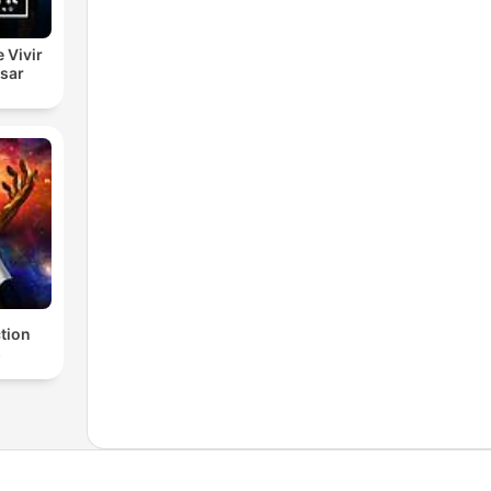
e Vivir
esar
ction
s