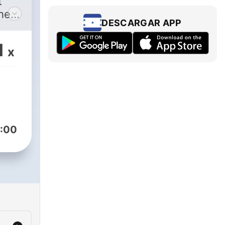
t
the
DESCARGAR APP
1
x
:00
 to
nd
tion
 you
es
h