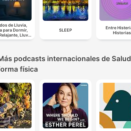
dos de Lluvia,
Entre Histeri
ia para Dormir,
SLEEP
Historia
lajante, Lluvia
ia Para
Calmar
Más podcasts internacionales de Salud
forma física