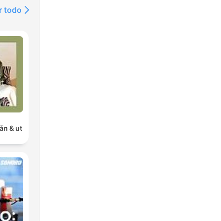
r todo
ån & ut