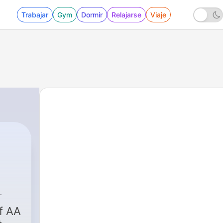
Trabajar
Gym
Dormir
Relajarse
Viaje
f AA