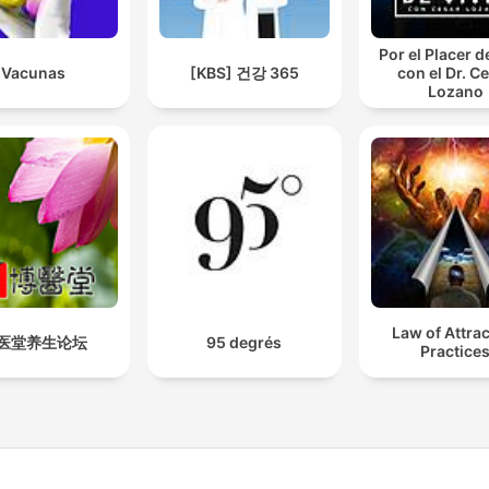
Por el Placer d
Vacunas
[KBS] 건강 365
con el Dr. C
Lozano
Law of Attra
医堂养生论坛
95 degrés
Practice