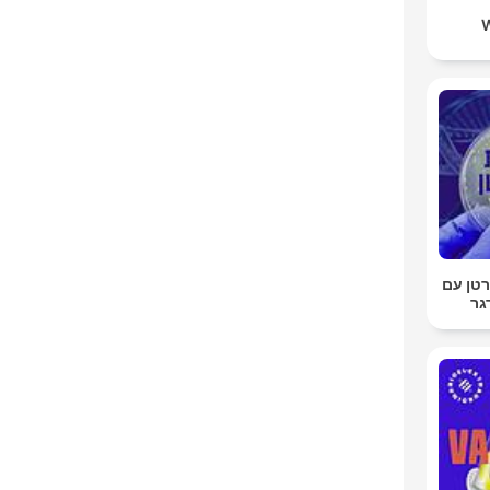
טן עם
גר