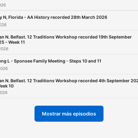
2026
out for help.
ly N, Florida - AA History recorded 28th March 2026
We hope you get hope and
2026
inspiration from our memb
an N. Belfast. 12 Traditions Workshop recorded 19th September
experiences...
25 - Week 11
2026
ng L - Sponsee Family Meeting - Steps 10 and 11
2026
an N. Belfast. 12 Traditions Workshop recorded 4th September 20
eek 10
2026
Mostrar más episodios