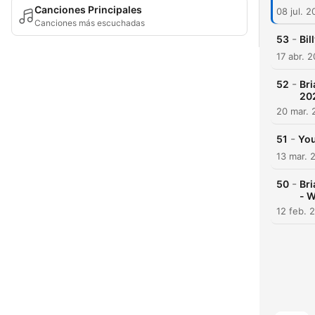
Canciones Principales
08 jul. 
Canciones más escuchadas
-
53
Bil
17 abr. 
-
52
Bri
20
20 mar. 
-
51
You
13 mar. 
-
50
Bri
- W
12 feb. 