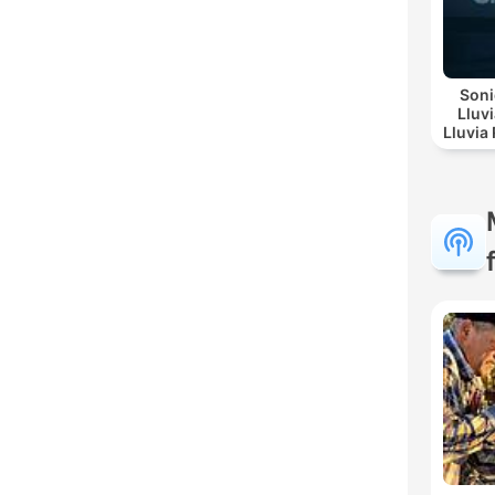
Soni
Lluv
Lluvia Re
Suave, Lluv