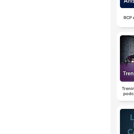
RCP 
Treni
podc