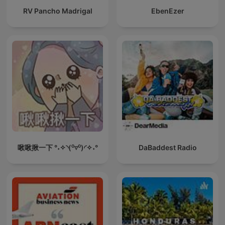
RV Pancho Madrigal
EbenEzer
啾啾揪一下 °˖✧◝(⁰▿⁰)◜✧˖°
DaBaddest Radio