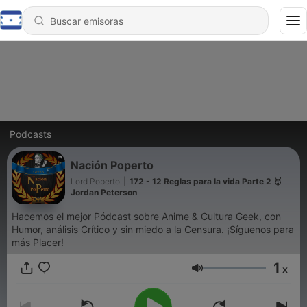
Podcasts
Nación Poperto
Lord Poperto
|
172 - 12 Reglas para la vida Parte 2 🥇
Jordan Peterson
Hacemos el mejor Pódcast sobre Anime & Cultura Geek, con
Humor, análisis Crítico y sin miedo a la Censura. ¡Síguenos para
más Placer!
1
x
Volumen