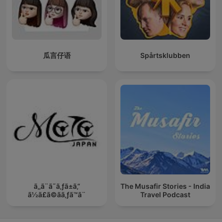
瓜言仔语
Spårtsklubben
ã‚‚ã¨ã˜ã‚ƒã±ã‚“
The Musafir Stories - India
ã½ã£ã©ãã‚ƒã™ã¨
Travel Podcast