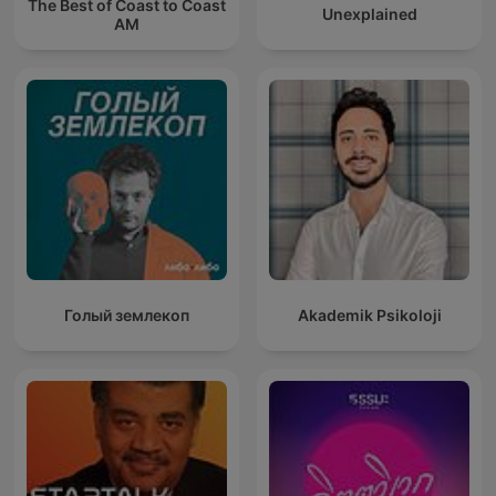
The Best of Coast to Coast
Unexplained
AM
Голый землекоп
Akademik Psikoloji