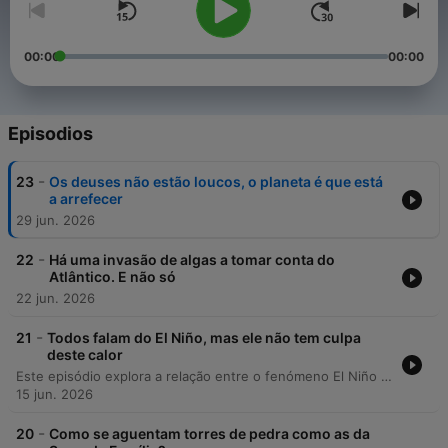
00:00
00:00
Episodios
-
23
Os deuses não estão loucos, o planeta é que está
a arrefecer
29 jun. 2026
-
22
Há uma invasão de algas a tomar conta do
Atlântico. E não só
22 jun. 2026
-
21
Todos falam do El Niño, mas ele não tem culpa
deste calor
Este episódio explora a relação entre o fenómeno El Niño e as variações climáticas extremas, detalhando o mecanismo oceanográfico da corrente de Humboldt e a influência da Oscilação do Sul no clima global. Abordamos como a interação entre o oceano e a atmosfera cria um sistema de feedback que impacta regiões de todo o mundo. A discussão estende-se aos impactos históricos e geográficos do El Niño, abordando a importância de cientistas como Walker e Bjerknes na compreensão destas variações. Por fim, analisamos as previsões para os próximos anos, o papel da inteligência artificial na análise de dados meteorológicos e a necessidade urgente de adaptação urbana face ao aquecimento global.
15 jun. 2026
-
20
Como se aguentam torres de pedra como as da