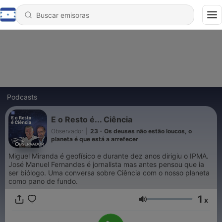
Podcasts
E o Resto é... Ciência
Observador
|
23 - Os deuses não estão loucos, o
planeta é que está a arrefecer
Miguel Miranda é geofísico e durante dez anos dirigiu o IPMA.
José Manuel Fernandes é jornalista mas antes pensou que ia
ser biólogo. Uma conversa sobre Ciência com o nosso planeta
como pano de fundo.
1
x
Volumen