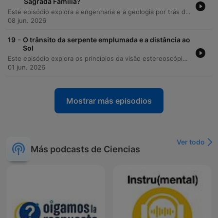
Sagrada Família?
Este episódio explora a engenharia e a geologia por trás de grandes construções históricas, como a Sagrada Família, as catedrais góticas e o Panteão de Roma. A discussão aborda como a utilização de materiais como o calcário e o granito, e o uso de elementos como arcos ogivais e contrafortes, permitem gerir a resistência à compressão e evitar o colapso por curvatura. A análise estende-se à origem biogénica do calcário de Anes e Lisboa, relacionando a sua formação marinha e o sequestro de carbono com a preservação do património. Através de exemplos como o Mosteiro da Batalha, reflete-se sobre a importância da ciência, da persistência e da ambição na realização de obras monumentais ao longo dos séculos.
08 jun. 2026
-
19
O trânsito da serpente emplumada e a distância ao
Sol
Este episódio explora os princípios da visão estereoscópica e da triangulação, detalhando como métodos históricos, desde Hiparco até a proposta de Halley sobre o trânsito de Vénus, permitiram medir distâncias astronómicas. O episódio reflete sobre a importância da cooperação científica global, contrastando o sucesso de operações internacionais do século XVIII com as atuais tensões geopolíticas que ameaçam a ciência aberta. A discussão aborda ainda a aplicação prática de conceitos complexos, como a relatividade geral no funcionamento do GPS, e a coincidência de observações astronómicas entre civilizações isoladas, como os Maias e os Babilónios.
01 jun. 2026
Mostrar más episodios
Ver todo
Más podcasts de Ciencias